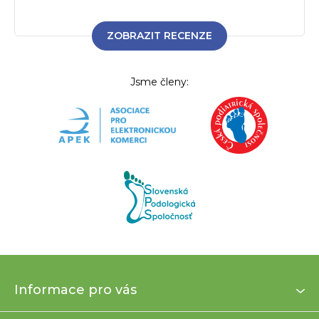
ZOBRAZIT RECENZE
Jsme členy:
Z
Informace pro vás
á
p