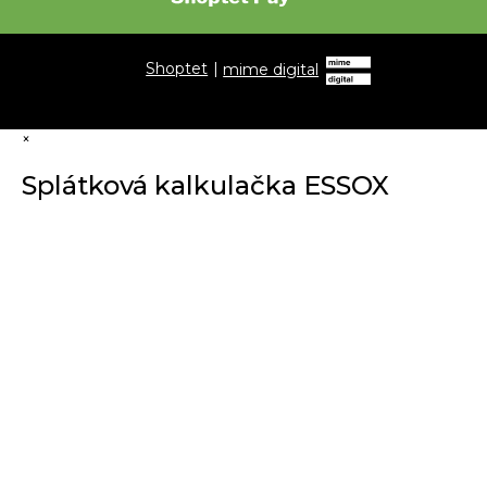
Shoptet
|
mime digital
×
Splátková kalkulačka ESSOX