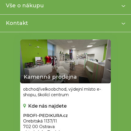
a
Vše o nákupu
t
í
Kontakt
Kamenná prodejna
obchod/velkoobchod, výdejní místo e-
shopu, školící centrum
Kde nás najdete
PROFI-PEDIKURA.cz
Orebitská 1137/11
702 00 Ostrava