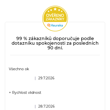
99 % zákazníků doporučuje podle
dotazníku spokojenosti za posledních
90 dní.
Všechno ok
Hodnocení obchodu je 5 z 5 hvězdiček.
|
29.7.2026
+ Rychlost vlidnost
Hodnocení obchodu je 5 z 5 hvězdiček.
|
28.7.2026