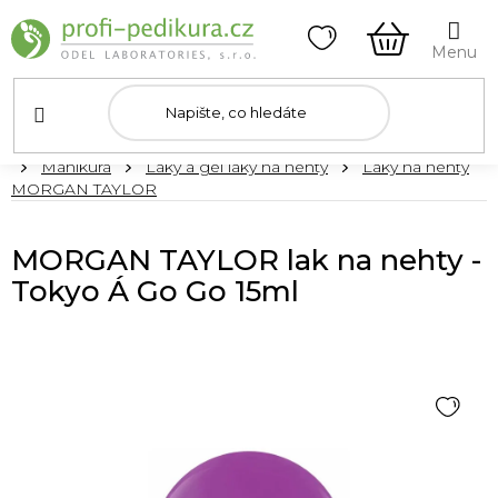
Přejít
na
obsah
NÁKUPNÍ
KOŠÍK
Domů
Manikúra
Laky a gel laky na nehty
Laky na nehty
MORGAN TAYLOR
MORGAN TAYLOR lak na nehty -
Tokyo Á Go Go 15ml