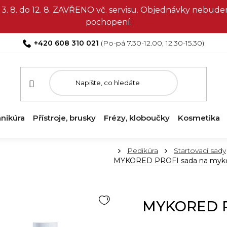
3. 8. do 12. 8. ZAVŘENO vč. servisu. Objednávky nebud
pochopení.
+420 608 310 021
nikúra
Přístroje, brusky
Frézy, kloboučky
Kosmetika
Domů
Pedikúra
Startovací sady
MYKORED PROFI sada na myk
MYKORED P