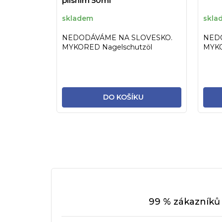
plísním 50ml
skladem
skla
NEDODÁVÁME NA SLOVESKO.
NED
MYKORED Nagelschutzöl
MYKO
ochranný olej na nehty proti
pokož
plísním a...
na...
DO KOŠÍKU
99 % zákazníků 