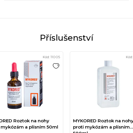
Kód:
11005
Kód
RED Roztok na nohy
MYKORED Roztok na noh
i mykózám a plísním 50ml
proti mykózám a plísním