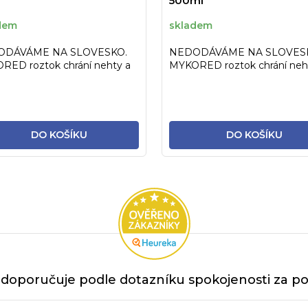
500ml
dem
skladem
ODÁVÁME NA SLOVESKO.
NEDODÁVÁME NA SLOVES
RED roztok chrání nehty a
MYKORED roztok chrání neh
ku meziprstního prostoru
pokožku meziprstního prost
na...
DO KOŠÍKU
DO KOŠÍKU
doporučuje podle dotazníku spokojenosti za po