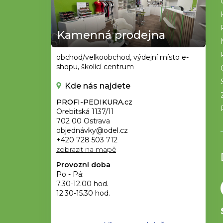
a
t
Kamenná prodejna
í
obchod/velkoobchod, výdejní místo e-
shopu, školící centrum
Kde nás najdete
PROFI-PEDIKURA.cz
Orebitská 1137/11
702 00 Ostrava
objednávky@odel.cz
+420 728 503 712
zobrazit na mapě
Provozní doba
Po - Pá:
7.30-12.00 hod.
12.30-15.30 hod.