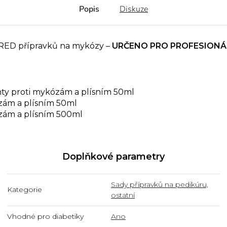
Popis
Diskuze
RED přípravků na mykózy –
URČENO PRO PROFESIONÁL
ty proti mykózám a plísním 50ml
ám a plísním 50ml
ám a plísním 500ml
Doplňkové parametry
Sady přípravků na pedikúru,
Kategorie
ostatní
Vhodné pro diabetiky
Ano