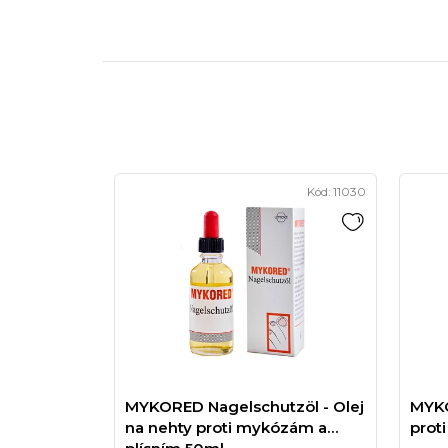
Kód:
11030
MYKORED Nagelschutzöl - Olej
MYKO
na nehty proti mykózám a
prot