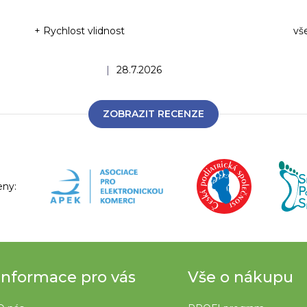
+ Rychlost vlidnost
vš
Ho
Hodnocení obchodu je 5 z 5 hvězdiček.
|
28.7.2026
ZOBRAZIT RECENZE
eny:
Informace pro vás
Vše o nákupu