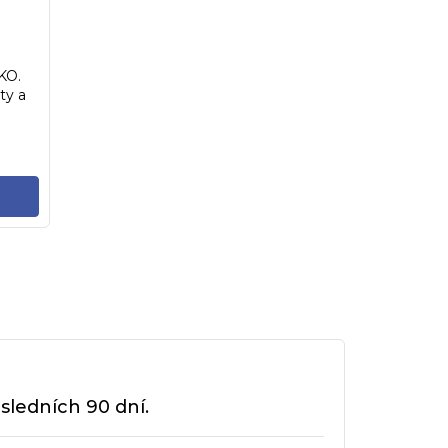
KO.
ty a
oru
sledních 90 dní.