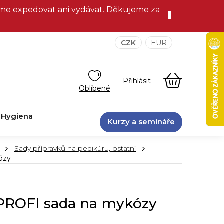
eme expedovat ani vydávat. Děkujeme za
CZK
EUR
NÁKUPNÍ
KOŠÍK
Hygiena
Kurzy a semináře
Sady přípravků na pedikúru, ostatní
ózy
ROFI sada na mykózy