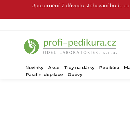
Přejít
Upozornění: Z důvodu stěhování bude od 
na
obsah
Novinky
Akce
Tipy na dárky
Pedikúra
Ma
Parafín, depilace
Oděvy