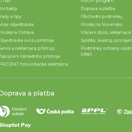
O nás
PROFI program
Kontakty
Doprava a platba
Rady a tipy
Obchodní podmínky
Moje objednávka
Prodej na Slovensko
Prodejna Ostrava
Vrácení zboží, reklamace
Objednávka svozu přístroje
Splátky, leasing, pronáj
Servis a reklamace přístrojů
Podmínky ochrany osob
údajů
Zapůjčení náhradního přístroje
PROJEKT fotovoltaická elektrárna
Doprava a platba