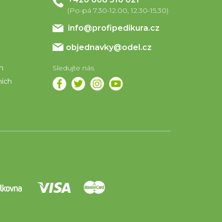
info
@
profipedikura.cz
objednavky@odel.cz
em
ních