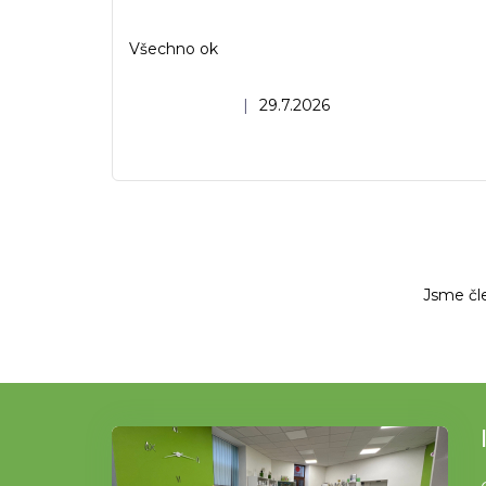
Všechno ok
Hodnocení obchodu je 5 z 5 hvězdiček.
|
29.7.2026
Jsme čl
Z
á
p