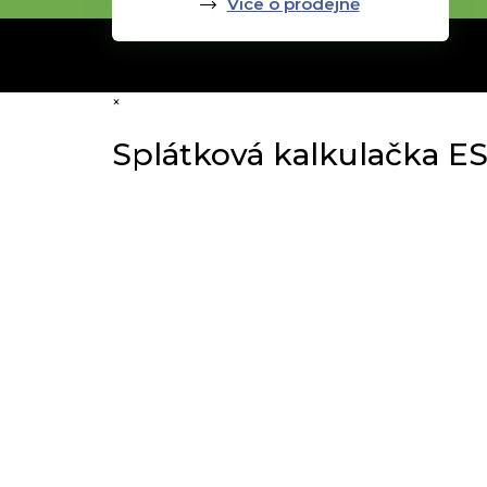
Více o prodejně
×
Splátková kalkulačka E