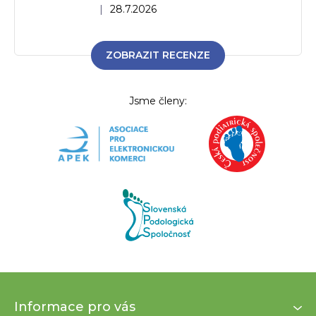
Hodnocení obchodu je 5 z 5 hvězdiček.
|
28.7.2026
ZOBRAZIT RECENZE
Jsme členy:
Z
Informace pro vás
á