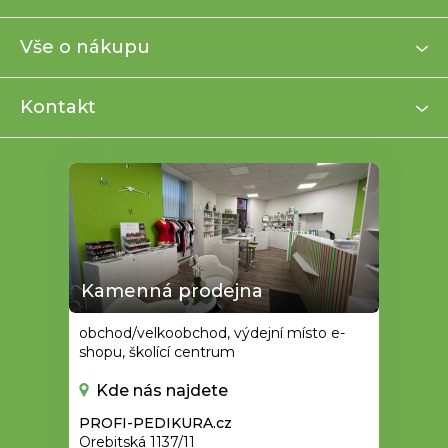
p
a
Vše o nákupu
t
í
Kontakt
Kamenná prodejna
obchod/velkoobchod, výdejní místo e-
shopu, školící centrum
Kde nás najdete
PROFI-PEDIKURA.cz
Orebitská 1137/11