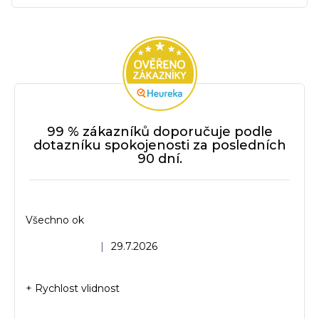
99 % zákazníků doporučuje podle
dotazníku spokojenosti za posledních
90 dní.
Všechno ok
Hodnocení obchodu je 5 z 5 hvězdiček.
|
29.7.2026
+ Rychlost vlidnost