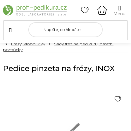
Přejít
na
obsah
NÁKUPNÍ
KOŠÍK
Domů
Frézy, kloboučky
Sady fréz na pedikúru, ostatní
pomůcky
Pedice pinzeta na frézy, INOX