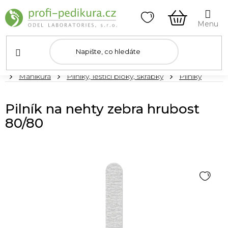
Přejít
na
obsah
NÁKUPNÍ
KOŠÍK
Domů
Manikúra
Pilníky, leštící bloky, škrabky
Pilníky
Pilník na nehty zebra hrubost
80/80