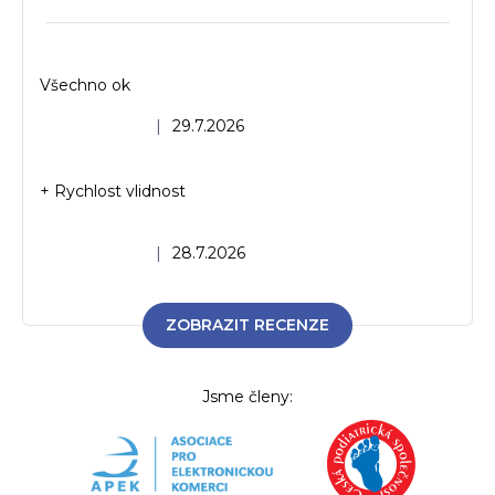
Všechno ok
Hodnocení obchodu je 5 z 5 hvězdiček.
|
29.7.2026
+ Rychlost vlidnost
Hodnocení obchodu je 5 z 5 hvězdiček.
|
28.7.2026
ZOBRAZIT RECENZE
Jsme členy: