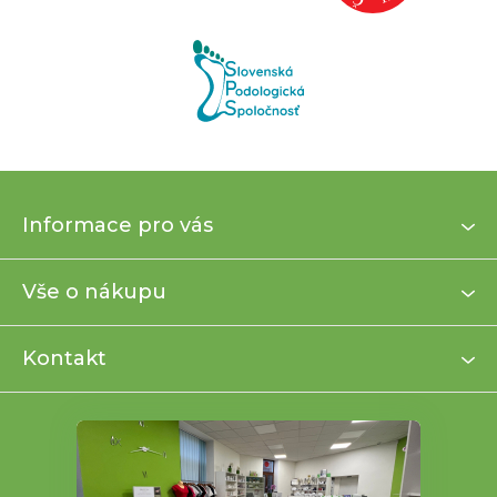
Z
Informace pro vás
á
p
a
Vše o nákupu
t
í
Kontakt