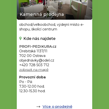
Kamenná prodejna
obchod/velkoobchod, výdejní místo e-
shopu, školící centrum
Kde nás najdete
PROFI-PEDIKURA.cz
Orebitská 1137/11
702 00 Ostrava
objednávky@odel.cz
+420 728 503 712
zobrazit na mapě
Provozní doba
Po - Pá:
7.30-12.00 hod.
12.30-15.30 hod.
Více o prodejně