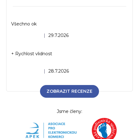
Všechno ok
Hodnocení obchodu je 5 z 5 hvězdiček.
|
29.7.2026
+ Rychlost vlidnost
Hodnocení obchodu je 5 z 5 hvězdiček.
|
28.7.2026
ZOBRAZIT RECENZE
Jsme členy: