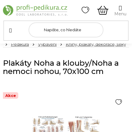
Přejít
na
obsah
NÁKUPNÍ
KOŠÍK
Domů
Pedikúra
Vybavení
Knihy, plakáty, dekorace, šeky
Plakáty Noha a klouby/Noha a
nemoci nohou, 70x100 cm
Akce