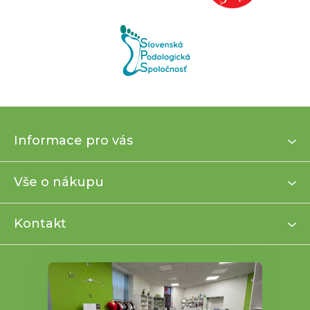
Z
Informace pro vás
á
p
a
Vše o nákupu
t
í
Kontakt