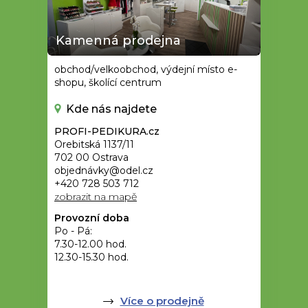
Kamenná prodejna
obchod/velkoobchod, výdejní místo e-
shopu, školící centrum
Kde nás najdete
PROFI-PEDIKURA.cz
Orebitská 1137/11
702 00 Ostrava
objednávky@odel.cz
+420 728 503 712
zobrazit na mapě
Provozní doba
Po - Pá:
7.30-12.00 hod.
12.30-15.30 hod.
Více o prodejně