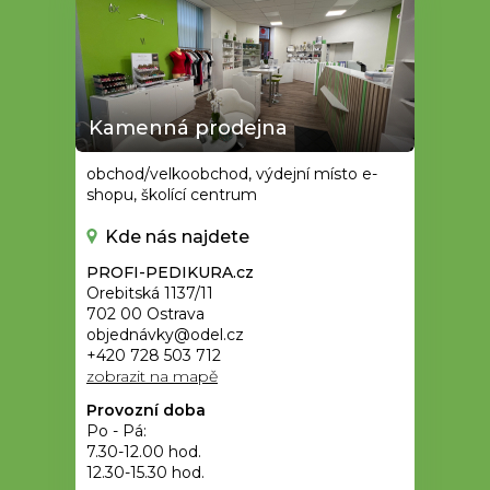
Kamenná prodejna
obchod/velkoobchod, výdejní místo e-
shopu, školící centrum
Kde nás najdete
PROFI-PEDIKURA.cz
Orebitská 1137/11
702 00 Ostrava
objednávky@odel.cz
+420 728 503 712
zobrazit na mapě
Provozní doba
Po - Pá:
7.30-12.00 hod.
12.30-15.30 hod.