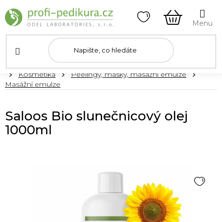
Přejít
na
obsah
NÁKUPNÍ
KOŠÍK
Domů
Kosmetika
Peelingy, masky, masážní emulze
Masážní emulze
Saloos Bio slunečnicový olej
1000ml