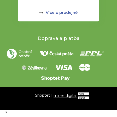
Více o prodejně
Doprava a platba
Shoptet
|
mime digital
×