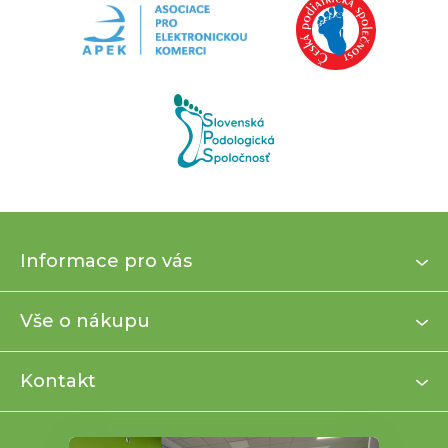
Z
Informace pro vás
á
p
a
Vše o nákupu
t
í
Kontakt