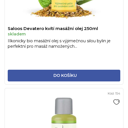
Saloos Devatero kvítí masážní olej 250ml
skladem
IIkonicky bio masážní olej s výjimečnou silou bylin je
perfektní pro masáž namožených...
DO KOŠÍKU
Kód:
154