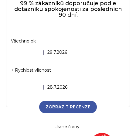
99 % zákazníků doporučuje podle
dotazníku spokojenosti za posledních
90 dní.
Všechno ok
Hodnocení obchodu je 5 z 5 hvězdiček.
|
29.7.2026
+ Rychlost vlidnost
Hodnocení obchodu je 5 z 5 hvězdiček.
|
28.7.2026
ZOBRAZIT RECENZE
Jsme členy: