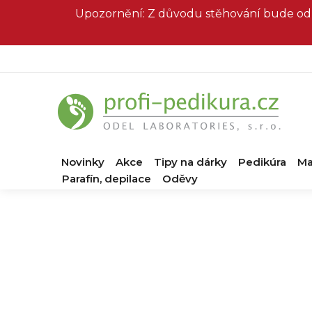
Přejít
Upozornění: Z důvodu stěhování bude od 
na
obsah
Novinky
Akce
Tipy na dárky
Pedikúra
Ma
Parafín, depilace
Oděvy