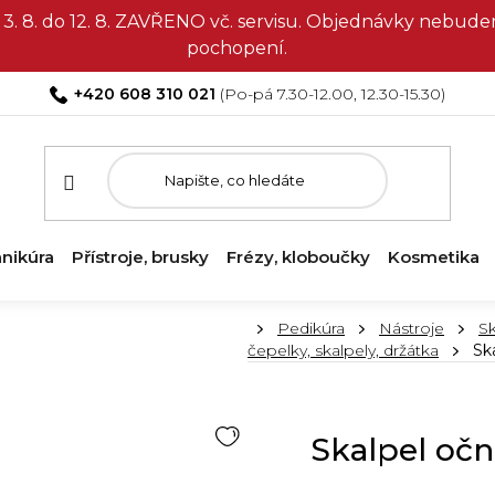
3. 8. do 12. 8. ZAVŘENO vč. servisu. Objednávky nebud
pochopení.
+420 608 310 021
nikúra
Přístroje, brusky
Frézy, kloboučky
Kosmetika
Domů
Pedikúra
Nástroje
Sk
čepelky, skalpely, držátka
Sk
Skalpel očn