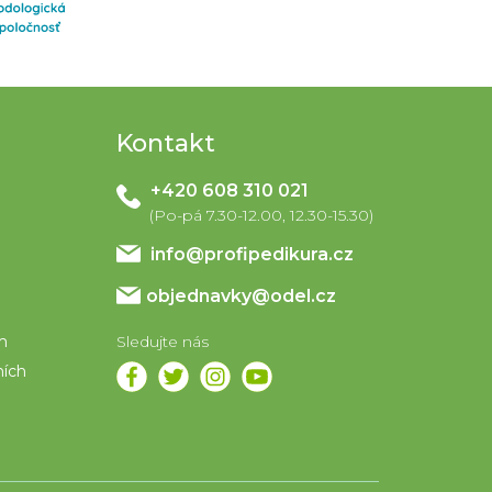
Kontakt
+420 608 310 021
info
@
profipedikura.cz
objednavky@odel.cz
em
ních