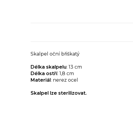
Skalpel oční břiškatý
Délka skalpelu
: 13 cm
Délka ostří
: 1,8 cm
Materiál
: nerez ocel
Skalpel lze sterilizovat.