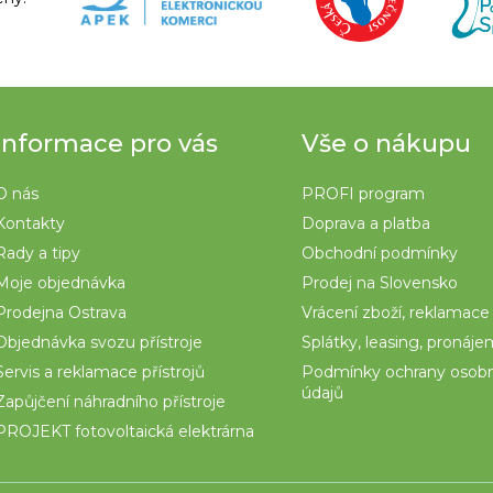
Informace pro vás
Vše o nákupu
O nás
PROFI program
Kontakty
Doprava a platba
Rady a tipy
Obchodní podmínky
Moje objednávka
Prodej na Slovensko
Prodejna Ostrava
Vrácení zboží, reklamace
Objednávka svozu přístroje
Splátky, leasing, pronáj
Servis a reklamace přístrojů
Podmínky ochrany osob
údajů
Zapůjčení náhradního přístroje
PROJEKT fotovoltaická elektrárna