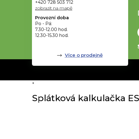
+420 728 503 712
zobrazit na mapě
Provozní doba
Po - Pá:
7.30-12.00 hod.
12.30-15.30 hod.
Více o prodejně
×
Splátková kalkulačka E