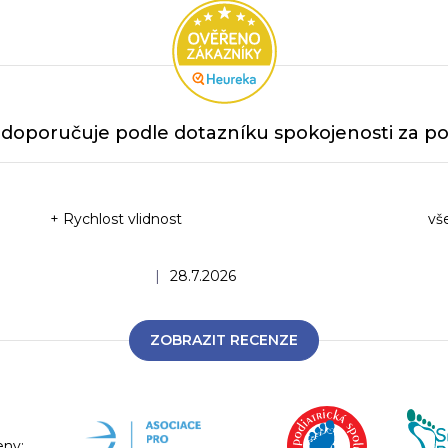
doporučuje podle dotazníku spokojenosti za po
+ Rychlost vlidnost
vš
Ho
Hodnocení obchodu je 5 z 5 hvězdiček.
|
28.7.2026
ZOBRAZIT RECENZE
eny: