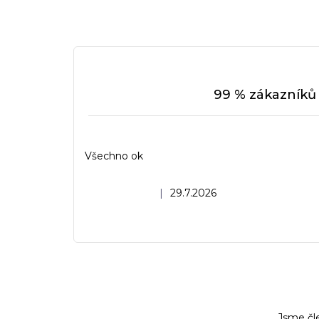
99 % zákazníků 
Všechno ok
Hodnocení obchodu je 5 z 5 hvězdiček.
|
29.7.2026
Jsme čl