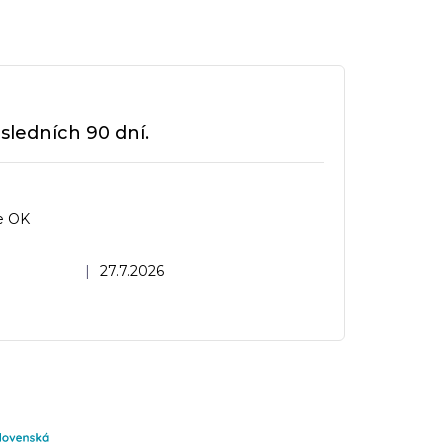
sledních 90 dní.
e OK
dnocení obchodu je 5 z 5 hvězdiček.
|
27.7.2026