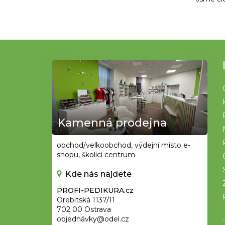
Z
á
p
a
t
Kamenná prodejna
í
obchod/velkoobchod, výdejní místo e-
shopu, školící centrum
Kde nás najdete
PROFI-PEDIKURA.cz
Orebitská 1137/11
702 00 Ostrava
objednávky@odel.cz