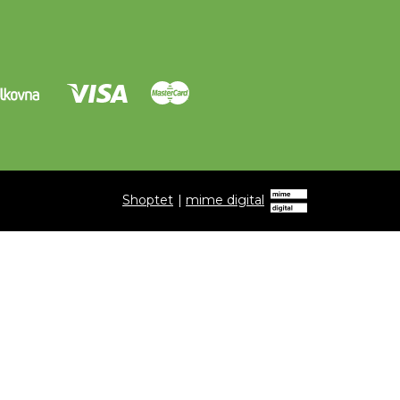
Shoptet
|
mime digital