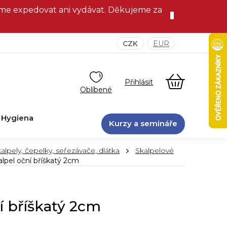
eme expedovat ani vydávat. Děkujeme za
CZK
EUR
NÁKUPNÍ
KOŠÍK
Hygiena
Kurzy a semináře
alpely, čepelky, seřezávače, dlátka
Skalpelové
alpel oční bříškatý 2cm
í bříškatý 2cm