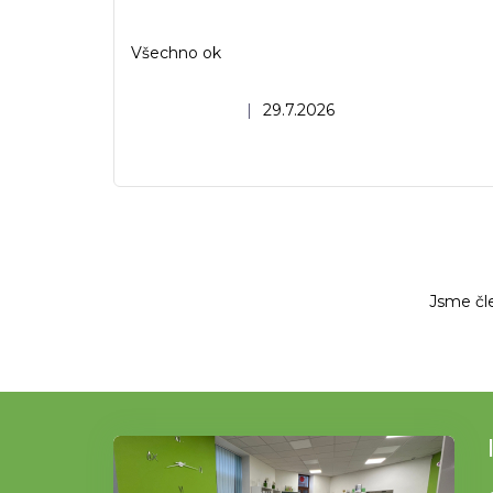
Všechno ok
Hodnocení obchodu je 5 z 5 hvězdiček.
|
29.7.2026
Jsme čl
Z
á