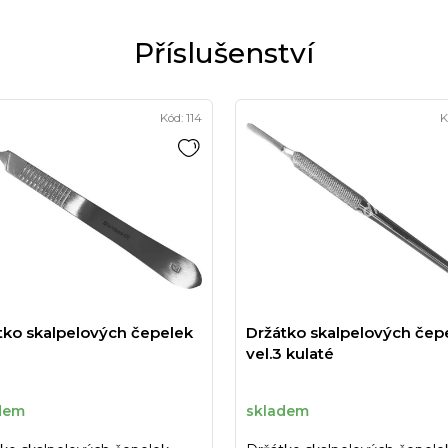
Kód:
114
K
tko skalpelových čepelek
Držátko skalpelových čep
vel.3 kulaté
dem
skladem