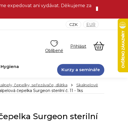
eme expedovat ani vydávat. Děkujeme za
CZK
EUR
NÁKUPNÍ
KOŠÍK
Hygiena
Kurzy a semináře
alpely, čepelky, seřezávače, dlátka
Skalpelové
lpelová čepelka Surgeon sterilní č. 11 - 1ks
čepelka Surgeon sterilní