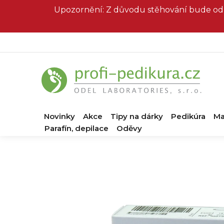
Přejít
Upozornění: Z důvodu stěhování bude od 
na
obsah
Novinky
Akce
Tipy na dárky
Pedikúra
Ma
Parafín, depilace
Oděvy