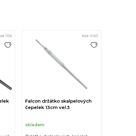
ód:
1156
Kód:
1063
elek
Falcon držátko skalpelových
čepelek 13cm vel.3
skladem