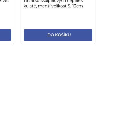
 vel.
Držátko skalpelových čepelek
kulaté, menší velikost S, 13cm
DO KOŠÍKU