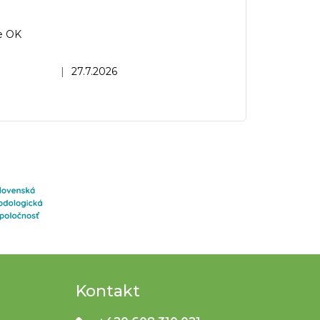
e OK
dnocení obchodu je 5 z 5 hvězdiček.
|
27.7.2026
Kontakt