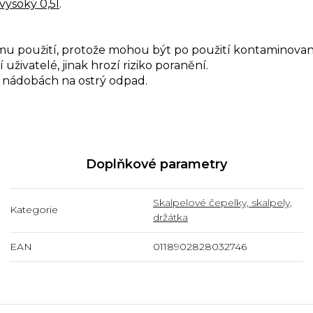
vysoký 0,5l
.
mu použití, protože mohou být po použití kontaminova
živatelé, jinak hrozí riziko poranění.
h nádobách na ostrý odpad.
Doplňkové parametry
Skalpelové čepelky, skalpely,
Kategorie
držátka
EAN
0118902828032746