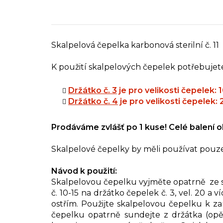
Skalpelová čepelka karbonová sterilní č. 11
K použití skalpelových čepelek potřebujete 
Držátko č. 3
je pro velikosti čepelek: 10
Držátko č. 4
je pro velikosti čepelek: 2
Prodáváme zvlášť po 1 kuse! Celé balení ob
Skalpelové čepelky by měli používat pouze
Návod k použití:
Skalpelovou čepelku vyjměte opatrně ze ste
č. 10-15 na držátko čepelek č. 3, vel. 20 a
ostřím. Použijte skalpelovou čepelku k 
čepelku opatrně sundejte z držátka (opě