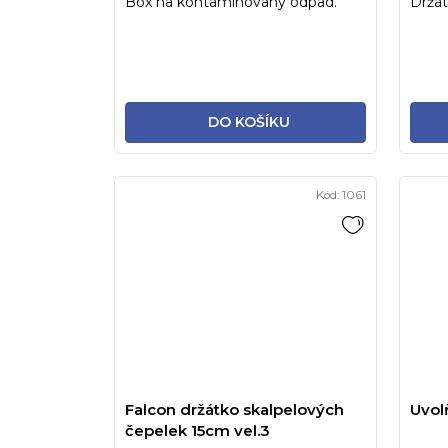
Box na kontaminovaný odpad.
Držát
DO KOŠÍKU
Kód:
1061
Falcon držátko skalpelových
Uvol
čepelek 15cm vel.3