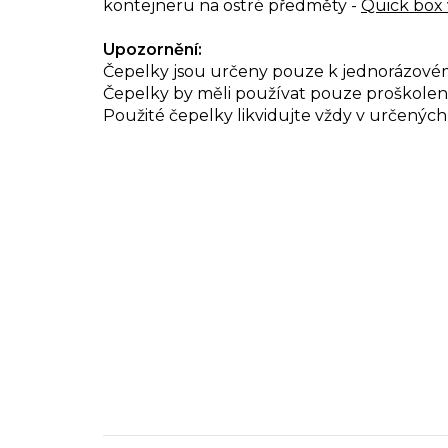
kontejneru na ostré předměty -
Quick box 
Upozornění:
Čepelky jsou určeny pouze k jednorázové
Čepelky by měli používat pouze proškolení u
Použité čepelky likvidujte vždy v určenýc