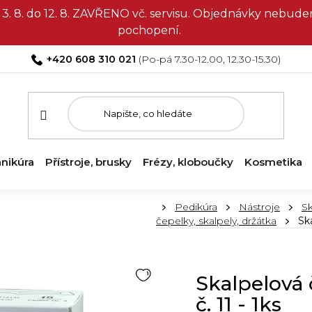
3. 8. do 12. 8. ZAVŘENO vč. servisu. Objednávky nebud
pochopení.
+420 608 310 021
nikúra
Přístroje, brusky
Frézy, kloboučky
Kosmetika
Domů
Pedikúra
Nástroje
Sk
čepelky, skalpely, držátka
Ska
Skalpelová 
č. 11 - 1ks