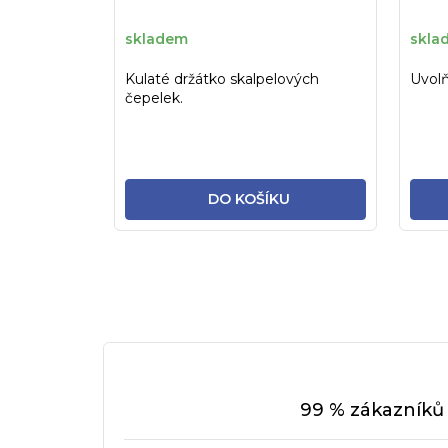
skladem
skla
Kulaté držátko skalpelových
Uvolň
čepelek.
DO KOŠÍKU
99 % zákazníků 