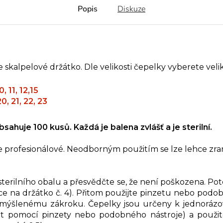
Popis
Diskuze
skalpelové držátko. Dle velikosti čepelky vyberete velik
, 11, 12,15
0, 21, 22, 23
sahuje 100 kusů. Každá je balena zvlášť a je sterilní.
 profesionálové. Neodborným použitím se lze lehce zran
rilního obalu a přesvědčte se, že není poškozena. Poté
 více na držátko č. 4). Přitom použijte pinzetu nebo pod
zamýšlenému zákroku. Čepelky jsou určeny k jednoráz
t pomocí pinzety nebo podobného nástroje) a použito