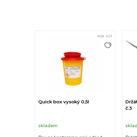
Kód:
401
Quick box vysoký 0,5l
Držá
č.3
skladem
skla