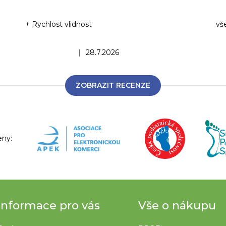
+ Rychlost vlidnost
vš
Ho
Hodnocení obchodu je 5 z 5 hvězdiček.
|
28.7.2026
ZOBRAZIT RECENZE
eny:
Informace pro vás
Vše o nákupu