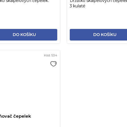
ko skalpelových čepelek.
Držátko skalpelových čepelek
3 kulaté
DO KOŠÍKU
DO KOŠÍKU
Kód:
534
ňovač čepelek