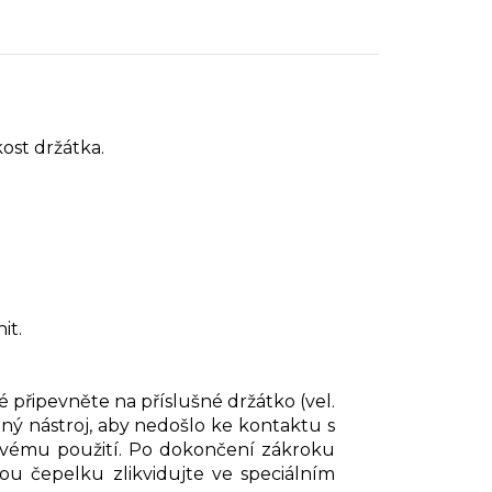
ost držátka.
it.
 připevněte na příslušné držátko (vel.
obný nástroj, aby nedošlo ke kontaktu s
ovému použití. Po dokončení zákroku
u čepelku zlikvidujte ve speciálním