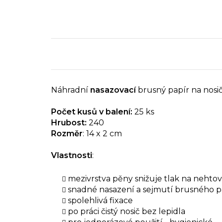
Náhradní
nasazovací
brusný papír na nosi
Počet kusů v balení:
25 ks
Hrubost:
240
Rozměr
: 14 x 2 cm
Vlastnosti
:
mezivrstva pěny snižuje tlak na neht
snadné nasazení a sejmutí brusného p
spolehlivá fixace
po práci čistý nosič bez lepidla