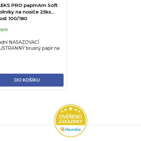
EKS PRO papmAm Soft
ilníky na nosiče 25ks
ost 100/180
dem
adní NASAZOVACÍ
STRANNÝ brusný papír na
če STALEKS PRO s pěnovou
u,...
DO KOŠÍKU