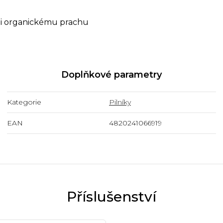
oti organickému prachu
Doplňkové parametry
Kategorie
Pilníky
EAN
4820241066919