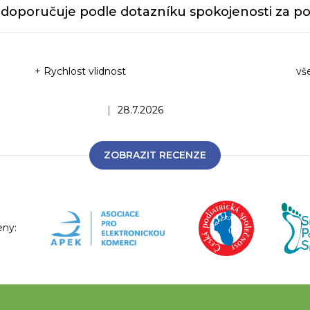
doporučuje podle dotazníku spokojenosti za po
+ Rychlost vlidnost
vš
Ho
Hodnocení obchodu je 5 z 5 hvězdiček.
|
28.7.2026
ZOBRAZIT RECENZE
eny: