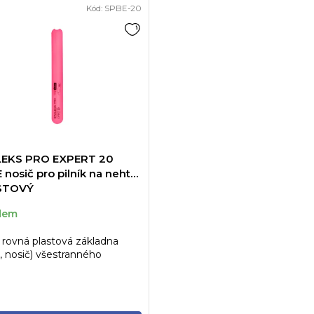
Kód:
SPBE-20
EKS PRO EXPERT 20
 nosič pro pilník na nehty
STOVÝ
dem
 rovná plastová základna
, nosič) všestranného
ného systému značky
EKS.