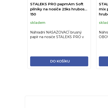
STALEKS PRO papmAm Soft
STAL
pilníky na nosiče 25ks hrubost
mix p
150
hrub
skladem
skla
Náhradní NASAZOVACÍ brusný
Náhr
papír na nosiče STALEKS PRO v
OBOU
bílé barvě s pěnovou vrstvou,...
nosi
vrstvo
DO KOŠÍKU