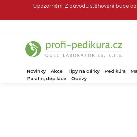
Přejít
Upozornění: Z důvodu stěhování bude od 
na
obsah
Novinky
Akce
Tipy na dárky
Pedikúra
Ma
Parafín, depilace
Oděvy