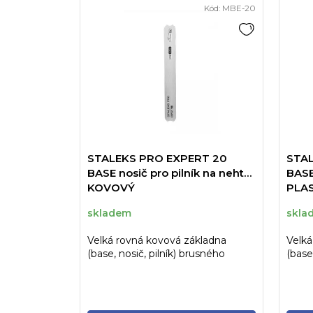
Kód:
MBE-20
STALEKS PRO EXPERT 20
STAL
BASE nosič pro pilník na nehty
BASE
KOVOVÝ
PLA
skladem
skla
Velká rovná kovová základna
Velká
(base, nosič, pilník) brusného
(base
systému značky STALEKS.
brus
STAL