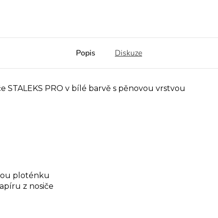
Popis
Diskuze
če STALEKS PRO v bílé barvě s pěnovou vrstvou
ovou ploténku
apíru z nosiče