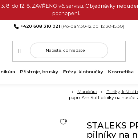
3. 8. do 12. 8. ZAVŘENO vč. servisu. Objednávky nebud
pochopení.
+420 608 310 021
nikúra
Přístroje, brusky
Frézy, kloboučky
Kosmetika
Domů
Manikúra
Pilníky, leštící
papmAm Soft pilníky na nosiče 
STALEKS P
pilníky na 