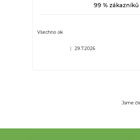
99 % zákazníků 
Všechno ok
Hodnocení obchodu je 5 z 5 hvězdiček.
|
29.7.2026
Jsme čl
Z