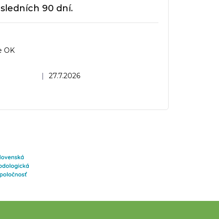
sledních 90 dní.
e OK
dnocení obchodu je 5 z 5 hvězdiček.
|
27.7.2026