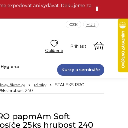
eme expedovat ani vydávat. Děkujeme za
CZK
EUR
NÁKUPNÍ
KOŠÍK
Hygiena
Kurzy a semináře
 bloky, škrabky
Pilníky
STALEKS PRO
25ks hrubost 240
RO papmAm Soft
nosiče 25ks hrubost 240