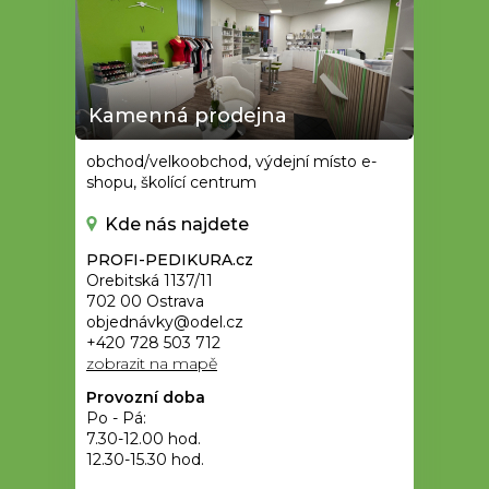
Kamenná prodejna
obchod/velkoobchod, výdejní místo e-
shopu, školící centrum
Kde nás najdete
PROFI-PEDIKURA.cz
Orebitská 1137/11
702 00 Ostrava
objednávky@odel.cz
+420 728 503 712
zobrazit na mapě
Provozní doba
Po - Pá:
7.30-12.00 hod.
12.30-15.30 hod.