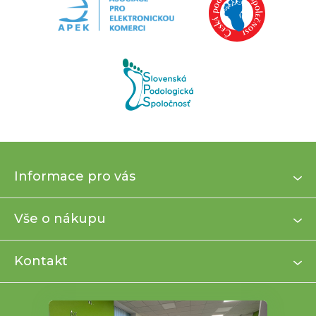
Z
Informace pro vás
á
p
a
Vše o nákupu
t
í
Kontakt