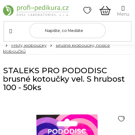
Přejít
na
obsah
NÁKUPNÍ
KOŠÍK
Domů
Frézy, kloboučky
Brusné kloboučky, nosiče
kloboučků
STALEKS PRO PODODISC
brusné kotoučky vel. S hrubost
100 - 50ks