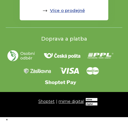
Více o prodejně
Doprava a platba
Shoptet
|
mime digital
×