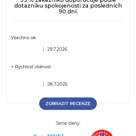
99 % zákazníků doporučuje podle
dotazníku spokojenosti za posledních
90 dní.
Všechno ok
Hodnocení obchodu je 5 z 5 hvězdiček.
|
29.7.2026
+ Rychlost vlidnost
Hodnocení obchodu je 5 z 5 hvězdiček.
|
28.7.2026
ZOBRAZIT RECENZE
Jsme členy: