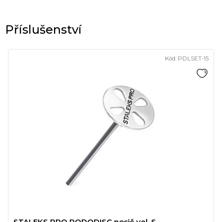
Kód:
PDLSET-15
STALEKS PRO PODODISC nosič vel. S