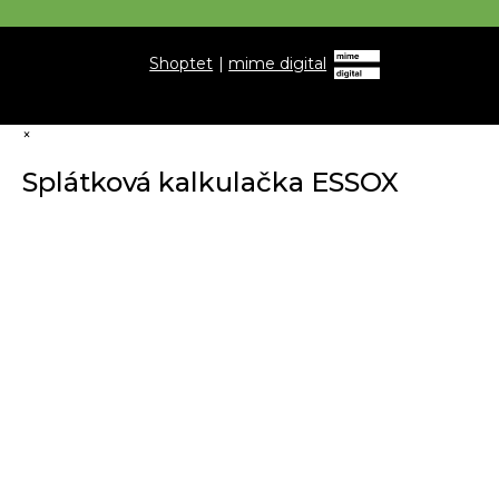
Shoptet
|
mime digital
×
Splátková kalkulačka ESSOX