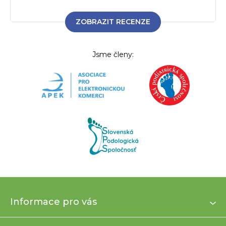
ZOBRAZIT RECENZE
Jsme členy:
Z
Informace pro vás
á
p