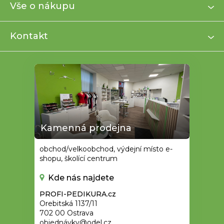
a
Vše o nákupu
t
í
Kontakt
Kamenná prodejna
obchod/velkoobchod, výdejní místo e-
shopu, školící centrum
Kde nás najdete
PROFI-PEDIKURA.cz
Orebitská 1137/11
702 00 Ostrava
objednávky@odel.cz