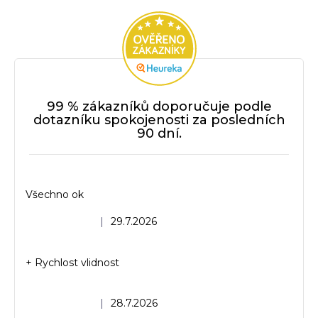
99 % zákazníků doporučuje podle
dotazníku spokojenosti za posledních
90 dní.
Všechno ok
Hodnocení obchodu je 5 z 5 hvězdiček.
|
29.7.2026
+ Rychlost vlidnost
Hodnocení obchodu je 5 z 5 hvězdiček.
|
28.7.2026