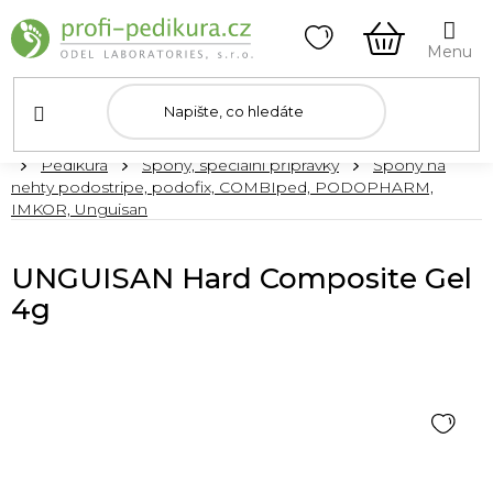
Přejít
na
obsah
NÁKUPNÍ
KOŠÍK
Domů
Pedikúra
Špony, speciální přípravky
Špony na
nehty podostripe, podofix, COMBIped, PODOPHARM,
IMKOR, Unguisan
UNGUISAN Hard Composite Gel
4g