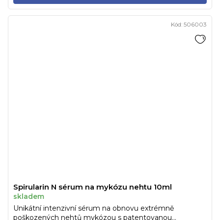
Kód:
506003
Spirularin N sérum na mykózu nehtu 10ml
skladem
Unikátní intenzivní sérum na obnovu extrémně
poškozených nehtů mykózou s patentovanou...