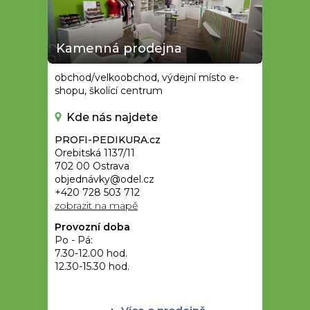
Kamenná prodejna
obchod/velkoobchod, výdejní místo e-
shopu, školící centrum
Kde nás najdete
PROFI-PEDIKURA.cz
Orebitská 1137/11
702 00 Ostrava
objednávky@odel.cz
+420 728 503 712
zobrazit na mapě
Provozní doba
Po - Pá:
7.30-12.00 hod.
12.30-15.30 hod.