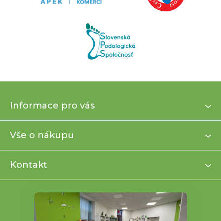
Z
Informace pro vás
á
p
a
Vše o nákupu
t
í
Kontakt