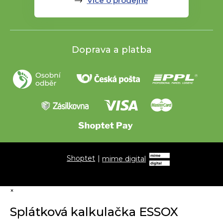
Více o prodejně
Doprava a platba
Shoptet
|
mime digital
×
Splátková kalkulačka ESSOX