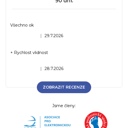
90 dní.
Všechno ok
Hodnocení obchodu je 5 z 5 hvězdiček.
|
29.7.2026
+ Rychlost vlidnost
Hodnocení obchodu je 5 z 5 hvězdiček.
|
28.7.2026
ZOBRAZIT RECENZE
Jsme členy: