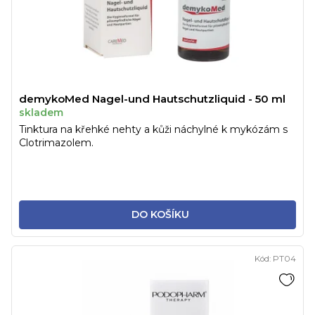
demykoMed Nagel-und Hautschutzliquid - 50 ml
skladem
Tinktura na křehké nehty a kůži náchylné k mykózám s
Clotrimazolem.
DO KOŠÍKU
Kód:
PT04