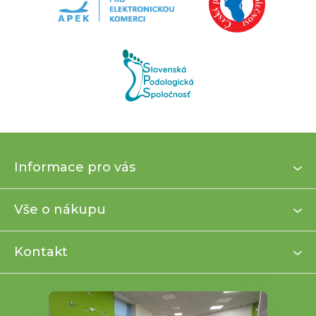
Z
Informace pro vás
á
p
a
Vše o nákupu
t
í
Kontakt