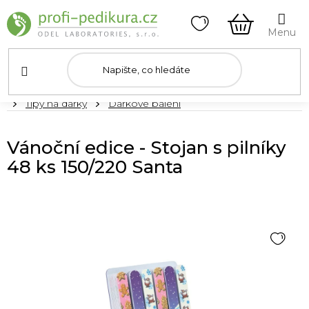
Přejít
na
obsah
NÁKUPNÍ
KOŠÍK
Domů
Tipy na dárky
Dárkové balení
Vánoční edice - Stojan s pilníky
48 ks 150/220 Santa