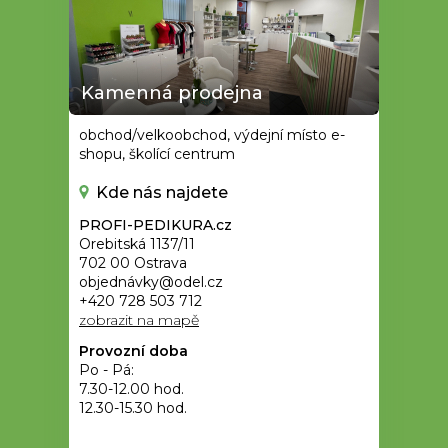
Kamenná prodejna
obchod/velkoobchod, výdejní místo e-
shopu, školící centrum
Kde nás najdete
PROFI-PEDIKURA.cz
Orebitská 1137/11
702 00 Ostrava
objednávky@odel.cz
+420 728 503 712
zobrazit na mapě
Provozní doba
Po - Pá:
7.30-12.00 hod.
12.30-15.30 hod.