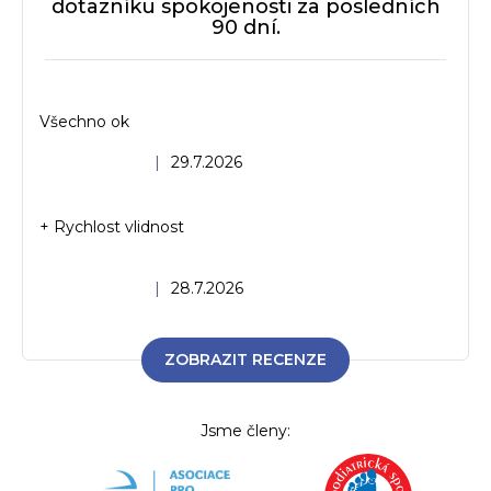
dotazníku spokojenosti za posledních
90 dní.
Všechno ok
Hodnocení obchodu je 5 z 5 hvězdiček.
|
29.7.2026
+ Rychlost vlidnost
Hodnocení obchodu je 5 z 5 hvězdiček.
|
28.7.2026
ZOBRAZIT RECENZE
Jsme členy: