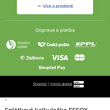
Více o prodejně
Doprava a platba
Shoptet
|
mime digital
×