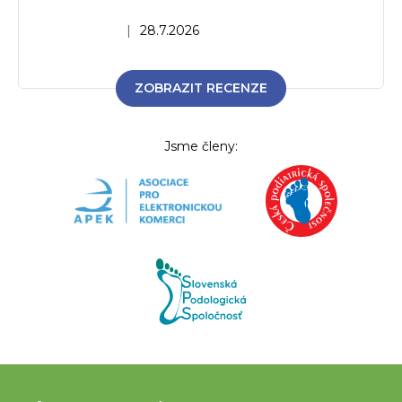
Hodnocení obchodu je 5 z 5 hvězdiček.
|
28.7.2026
ZOBRAZIT RECENZE
Jsme členy:
Z