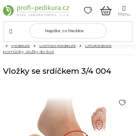
Přejít
na
obsah
NÁKUPNÍ
KOŠÍK
Domů
Pedikúra
Domácí pedikúra
Ortopedické
pomůcky, vložky do bot
Vložky se srdíčkem 3/4 004