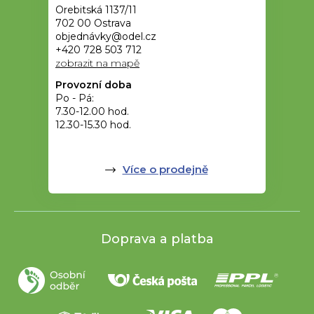
Orebitská 1137/11
702 00 Ostrava
objednávky@odel.cz
+420 728 503 712
zobrazit na mapě
Provozní doba
Po - Pá:
7.30-12.00 hod.
12.30-15.30 hod.
Více o prodejně
Doprava a platba