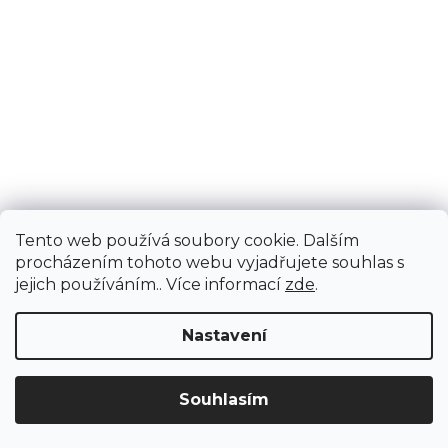
Tento web používá soubory cookie. Dalším
procházením tohoto webu vyjadřujete souhlas s
jejich používáním.. Více informací
zde
.
Nastavení
Upozornění: Z důvodu stěhování bude od 3. 8. do 12. 8. ZAVŘENO vč.
Souhlasím
servisu. Objednávky nebudeme expedovat ani vydávat. Děkujeme za
pochopení.