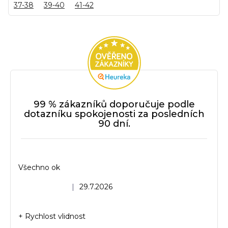
37-38
39-40
41-42
99 % zákazníků doporučuje podle
dotazníku spokojenosti za posledních
90 dní.
Všechno ok
Hodnocení obchodu je 5 z 5 hvězdiček.
|
29.7.2026
+ Rychlost vlidnost