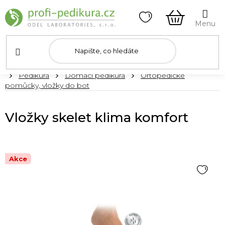
Přejít
na
obsah
NÁKUPNÍ
KOŠÍK
Domů
Pedikúra
Domácí pedikúra
Ortopedické
pomůcky, vložky do bot
Vložky skelet klima komfort
Akce