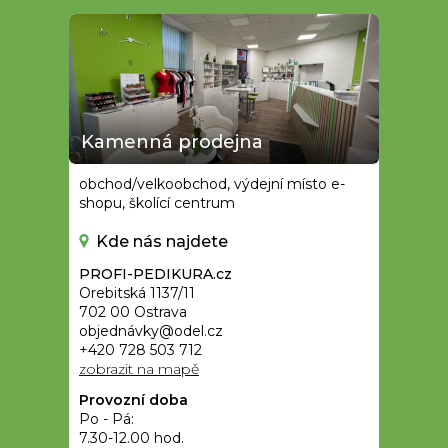
Kamenná prodejna
obchod/velkoobchod, výdejní místo e-
shopu, školící centrum
Kde nás najdete
PROFI-PEDIKURA.cz
Orebitská 1137/11
702 00 Ostrava
objednávky@odel.cz
+420 728 503 712
zobrazit na mapě
Provozní doba
Po - Pá:
7.30-12.00 hod.