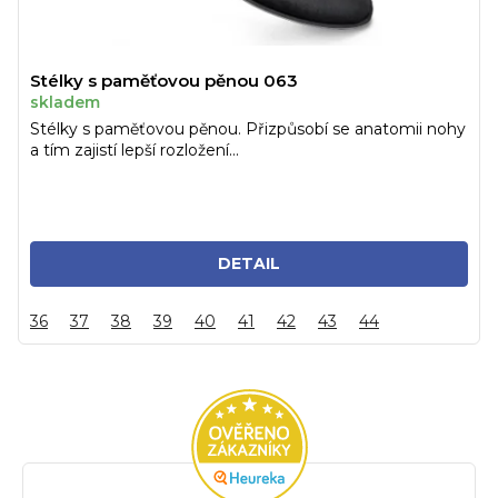
Stélky s paměťovou pěnou 063
skladem
Stélky s paměťovou pěnou. Přizpůsobí se anatomii nohy
a tím zajistí lepší rozložení...
DETAIL
36
37
38
39
40
41
42
43
44