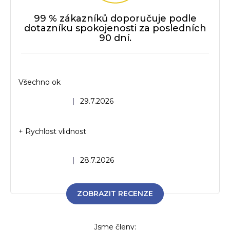
99 % zákazníků doporučuje podle
dotazníku spokojenosti za posledních
90 dní.
Všechno ok
Hodnocení obchodu je 5 z 5 hvězdiček.
|
29.7.2026
+ Rychlost vlidnost
Hodnocení obchodu je 5 z 5 hvězdiček.
|
28.7.2026
ZOBRAZIT RECENZE
Jsme členy: