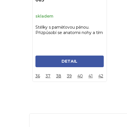
skladem
Stélky s paměťovou pěnou.
Přizpůsobí se anatomii nohy a tím
zajistí lepší rozložení...
DETAIL
36
37
38
39
40
41
42
43
44