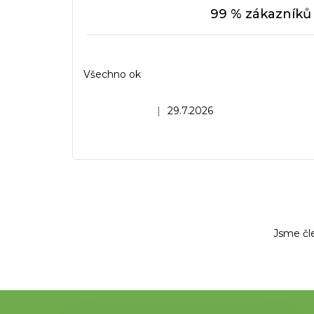
99 % zákazníků 
Všechno ok
Hodnocení obchodu je 5 z 5 hvězdiček.
|
29.7.2026
Jsme čl