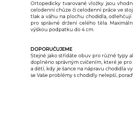
Ortopedicky tvarované vložky jsou vhod
celodenní chůze či celodenní práce ve sto
tlak a váhu na plochu chodidla, odlehčují
pro správné držení celého těla. Maximáln
výškou podpatku do 4 cm.
DOPORUČUJEME
Stejně jako střídáte obuv pro různé typy a
doplněno správným cvičením, které je pro 
a dětí, kdy je šance na nápravu chodidla vy
se Vaše problémy s chodidly nelepší, por