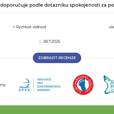
doporučuje podle dotazníku spokojenosti za po
+ Rychlost vlidnost
vš
Ho
Hodnocení obchodu je 5 z 5 hvězdiček.
|
28.7.2026
ZOBRAZIT RECENZE
eny: