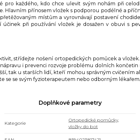
né pro každého, kdo chce ulevit svým nohám při celo
je. Hlavním přínosem vložek s podporou podélné a příčn
 přetěžovaným místům a vyrovnávají postavení chodidel
í účinek při používání vložek je dosažen v obuvi s p
ktivit, střídejte nošení ortopedických pomůcek a vložek
nápravu i prevenci rozvoje problému dolních končetin ne
šší, tak u starších lidí, kteří mohou správným cvičením
aďte se se svým fyzioterapeutem nebo odborným lékařem
Doplňkové parametry
Ortopedické pomůcky,
Kategorie
vložky do bot
EAN
8594023817421