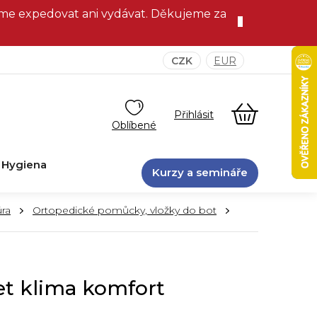
eme expedovat ani vydávat. Děkujeme za
CZK
EUR
NÁKUPNÍ
KOŠÍK
Hygiena
Kurzy a semináře
ra
Ortopedické pomůcky, vložky do bot
et klima komfort