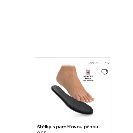
Kód:
3522-36
Stélky s paměťovou pěnou
063