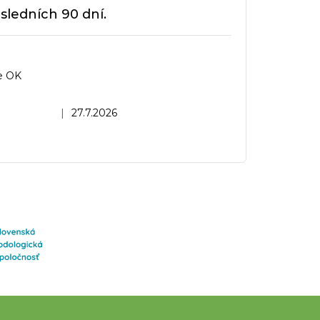
sledních 90 dní.
e OK
dnocení obchodu je 5 z 5 hvězdiček.
|
27.7.2026