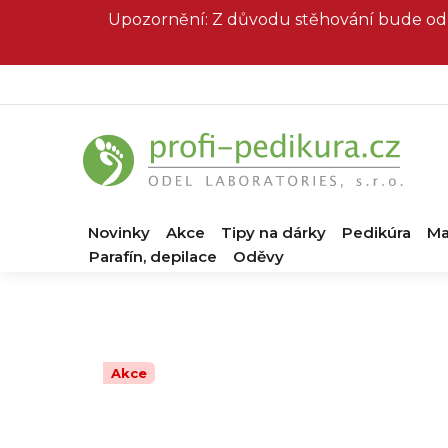
Přejít
Upozornění: Z důvodu stěhování bude od 
na
obsah
Novinky
Akce
Tipy na dárky
Pedikúra
Ma
Parafín, depilace
Oděvy
Akce