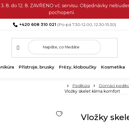
3. 8. do 12. 8. ZAVŘENO vč. servisu. Objednávky nebud
pochopení.
+420 608 310 021
nikúra
Přístroje, brusky
Frézy, kloboučky
Kosmetika
Domů
Pedikúra
Domácí pedikú
Vložky skelet klima komfort
Vložky skel