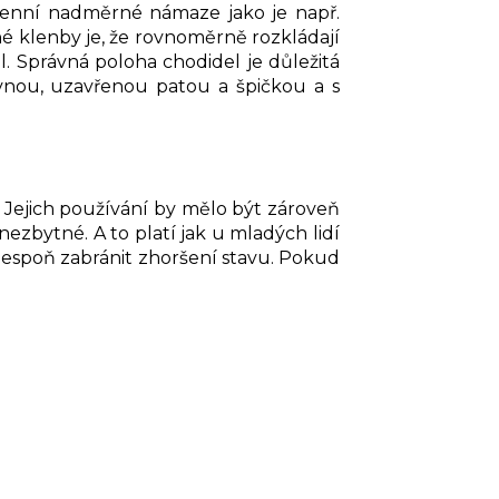
denní nadměrné námaze jako je např.
é klenby je, že rovnoměrně rozkládají
. Správná poloha chodidel je důležitá
evnou, uzavřenou patou a špičkou a s
. Jejich používání by mělo být zároveň
zbytné. A to platí jak u mladých lidí
 alespoň zabránit zhoršení stavu. Pokud
.