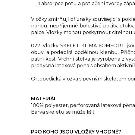
absorpce potu a potlačení tvorby záp
Vložky zmírňují příznaky související s pok
nohou, nepříjemné bolestivé pocity, otok
palce. Vložky mohou poskytnout citelnou 
027 Vložky SKELET KLIMA KOMFORT jsou t
obuvi a podepírá podélnou klenbu. Příčno
patní kost. Vrchní stélka je vyrobena z v
prodyšná latexová pěna s obsahem aktivníh
Ortopedická vložka s pevným skeletem pomáh
MATERIÁL
100% polyester, perforovaná latexová pěna 
Barva skeletu se může lišit.
PRO KOHO JSOU VLOŽKY VHODNÉ?