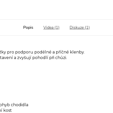
Popis
Videa (1)
Diskuze (1)
žky pro podporu podélné a příčné klenby.
avení a zvyšují pohodlí při chůzi.
pohyb chodidla
í kost