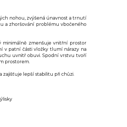
žkých nohou, zvýšená únavnost a trnutí
zniku a zhoršování problému vbočeného
minimálně zmenšuje vnitřní prostor
v patní části vložky tlumí nárazy na
chu uvnitř obuvi. Spodní vrstvu tvoří
ím prostorem.
išťuje lepší stabilitu při chůzi.
ýlisky