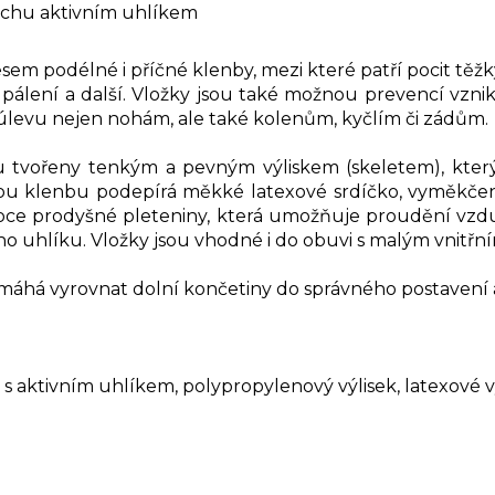
achu aktivním uhlíkem
lesem podélné i příčné klenby, mezi které patří pocit tě
y, pálení a další. Vložky jsou také možnou prevencí v
úlevu nejen nohám, ale také kolenům, kyčlím či zádům.
vořeny tenkým a pevným výliskem (skeletem), který 
u klenbu podepírá měkké latexové srdíčko, vyměkčení 
ysoce prodyšné pleteniny, která umožňuje proudění vzdu
o uhlíku. Vložky jsou vhodné i do obuvi s malým vnitřn
á vyrovnat dolní končetiny do správného postavení a zaj
s aktivním uhlíkem, polypropylenový výlisek, latexové v