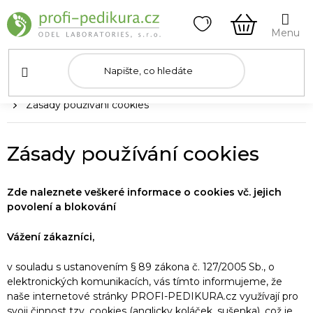
Přejít
na
obsah
NÁKUPNÍ
KOŠÍK
Domů
Zásady používání cookies
Zásady používání cookies
Zde naleznete veškeré informace o cookies vč. jejich
povolení a blokování
Vážení zákazníci,
v souladu s ustanovením § 89 zákona č. 127/2005 Sb., o
elektronických komunikacích, vás tímto informujeme, že
naše internetové stránky PROFI-PEDIKURA.cz využívají pro
svoji činnost tzv. cookies (anglicky koláček, sušenka), což je