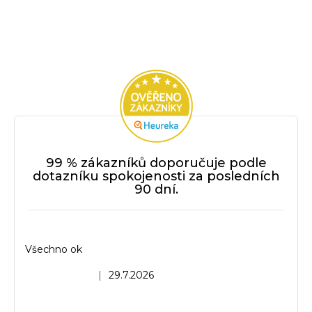
99 % zákazníků doporučuje podle
dotazníku spokojenosti za posledních
90 dní.
Všechno ok
Hodnocení obchodu je 5 z 5 hvězdiček.
|
29.7.2026