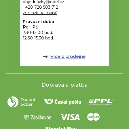
objednávky@odel.cz
+420 728 503 712
zobrazit na mapě
Provozní doba
Po - Pá:
7.30-12.00 hod.
12.30-15.30 hod.
Více o prodejně
Doprava a platba