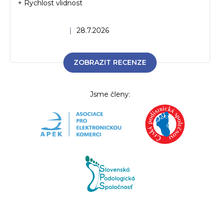
+ Rychlost vlidnost
Hodnocení obchodu je 5 z 5 hvězdiček.
|
28.7.2026
ZOBRAZIT RECENZE
Jsme členy: