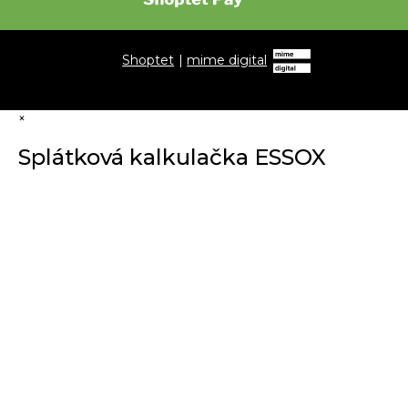
Shoptet
|
mime digital
×
Splátková kalkulačka ESSOX