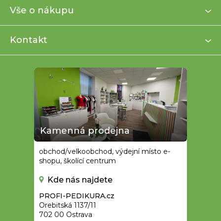
a
Vše o nákupu
t
í
Kontakt
Kamenná prodejna
obchod/velkoobchod, výdejní místo e-
shopu, školící centrum
Kde nás najdete
PROFI-PEDIKURA.cz
Orebitská 1137/11
702 00 Ostrava