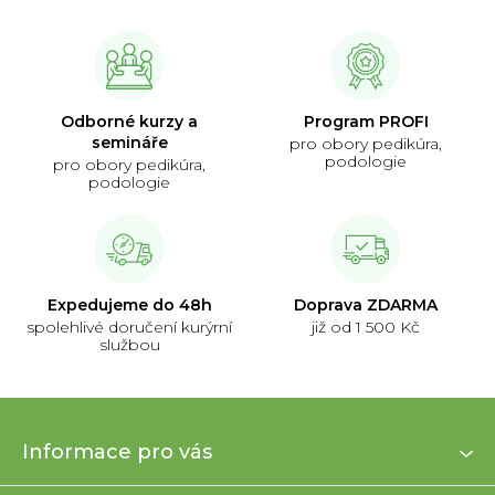
Odborné kurzy a
Program PROFI
semináře
pro obory pedikúra,
podologie
pro obory pedikúra,
podologie
Expedujeme do 48h
Doprava ZDARMA
spolehlivé doručení kurýrní
již od 1 500 Kč
službou
Z
Informace pro vás
á
p