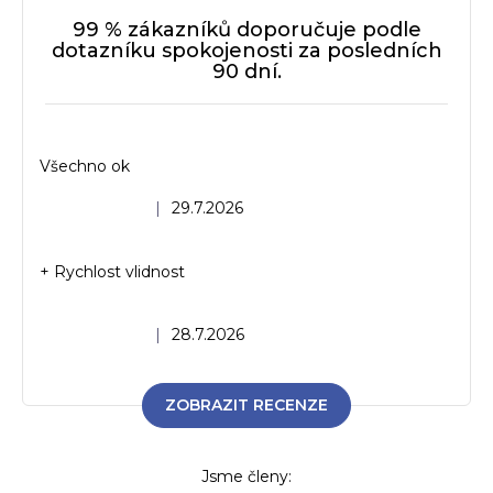
p
r
99 % zákazníků doporučuje podle
v
dotazníku spokojenosti za posledních
90 dní.
k
y
v
ý
Všechno ok
p
i
Hodnocení obchodu je 5 z 5 hvězdiček.
|
29.7.2026
s
u
+ Rychlost vlidnost
Hodnocení obchodu je 5 z 5 hvězdiček.
|
28.7.2026
ZOBRAZIT RECENZE
Jsme členy: