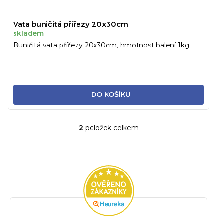
Vata buničitá přířezy 20x30cm
skladem
Buničitá vata přířezy 20x30cm, hmotnost balení 1kg.
DO KOŠÍKU
2
položek celkem
O
v
l
á
d
a
c
í