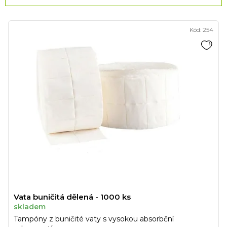
z
V
e
Kód:
254
ý
n
p
í
i
p
s
r
p
o
r
d
o
u
d
k
u
t
k
ů
t
ů
Vata buničitá dělená - 1000 ks
skladem
Tampóny z buničité vaty s vysokou absorbční