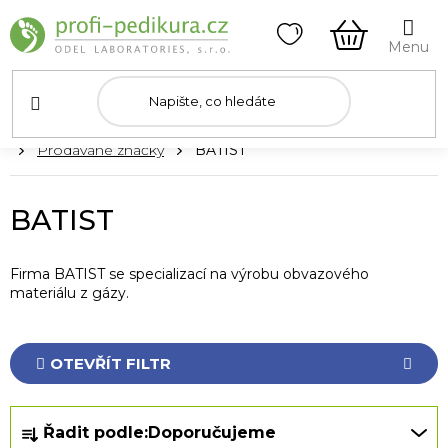
Přejít
na
obsah
NÁKUPNÍ
KOŠÍK
Domů
Prodávané značky
BATIST
BATIST
Firma BATIST se specializací na výrobu obvazového
materiálu z gázy.
OTEVŘÍT FILTR
Ř
Řadit podle:
Doporučujeme
a