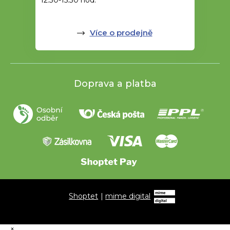
12.30-15.30 hod.
Více o prodejně
Doprava a platba
Shoptet
|
mime digital
×