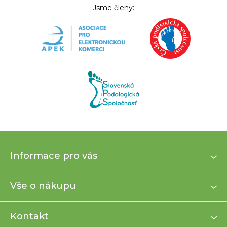
Jsme členy:
Z
Informace pro vás
á
p
a
Vše o nákupu
t
í
Kontakt