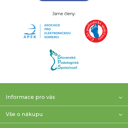
Jsme členy:
Z
Informace pro vás
á
p
a
Vše o nákupu
t