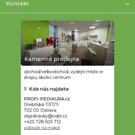
í
Kontakt
Kamenná prodejna
obchod/velkoobchod, výdejní místo e-
shopu, školící centrum
Kde nás najdete
PROFI-PEDIKURA.cz
Orebitská 1137/11
702 00 Ostrava
objednávky@odel.cz
+420 728 503 712
zobrazit na mapě