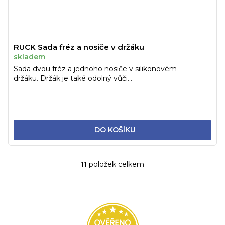
RUCK Sada fréz a nosiče v držáku
skladem
Sada dvou fréz a jednoho nosiče v silikonovém
držáku. Držák je také odolný vůči...
DO KOŠÍKU
11
položek celkem
O
v
l
á
d
a