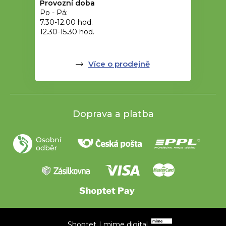
Provozní doba
Po - Pá:
7.30-12.00 hod.
12.30-15.30 hod.
Více o prodejně
Doprava a platba
Shoptet
|
mime digital