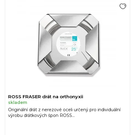
ý
n
p
í
i
p
s
r
p
o
r
d
o
u
d
k
u
t
k
ů
t
ů
ROSS FRASER drát na orthonyxii
skladem
Originální drát z nerezové oceli určený pro individuální
výrobu drátkových špon ROSS...