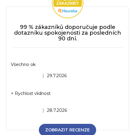
c
í
p
r
99 % zákazníků doporučuje podle
v
dotazníku spokojenosti za posledních
90 dní.
k
y
v
ý
Všechno ok
p
i
Hodnocení obchodu je 5 z 5 hvězdiček.
|
29.7.2026
s
u
+ Rychlost vlidnost
Hodnocení obchodu je 5 z 5 hvězdiček.
|
28.7.2026
ZOBRAZIT RECENZE