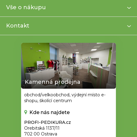
a
Vše o nákupu
t
í
Kontakt
Kamenná prodejna
obchod/velkoobchod, výdejní místo e-
shopu, školící centrum
Kde nás najdete
PROFI-PEDIKURA.cz
Orebitská 1137/11
702 00 Ostrava