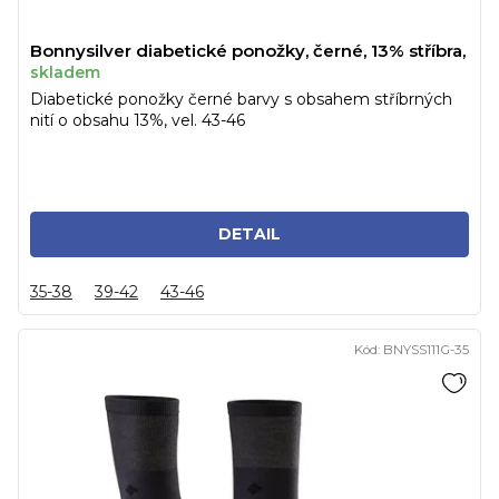
Bonnysilver diabetické ponožky, černé, 13% stříbra,
skladem
Diabetické ponožky černé barvy s obsahem stříbrných
nití o obsahu 13%, vel. 43-46
DETAIL
35-38
39-42
43-46
Kód:
BNYSS111G-35