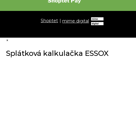
Shoptet
|
mime digital
×
Splátková kalkulačka ESSOX