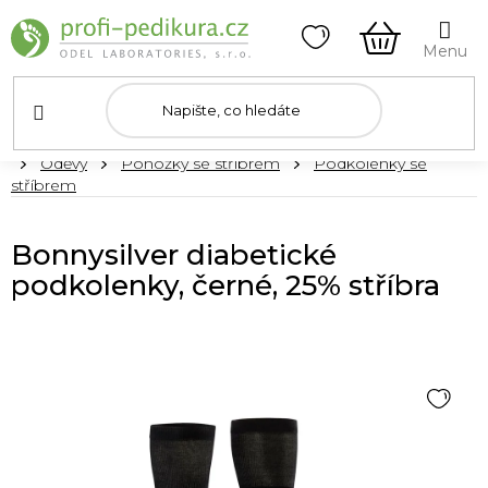
Přejít
na
obsah
NÁKUPNÍ
KOŠÍK
Domů
Oděvy
Ponožky se stříbrem
Podkolenky se
stříbrem
Bonnysilver diabetické
podkolenky, černé, 25% stříbra