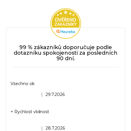
99 % zákazníků doporučuje podle
dotazníku spokojenosti za posledních
90 dní.
Všechno ok
Hodnocení obchodu je 5 z 5 hvězdiček.
|
29.7.2026
+ Rychlost vlidnost
Hodnocení obchodu je 5 z 5 hvězdiček.
|
28.7.2026