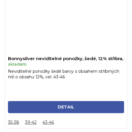
Bonnysilver neviditelné ponožky, šedé, 12% stříbra,
skladem
Neviditelné ponožky šedé barvy s obsahem stříbrných
nití o obsahu 12%, vel. 43-46
DETAIL
35-38
39-42
43-46