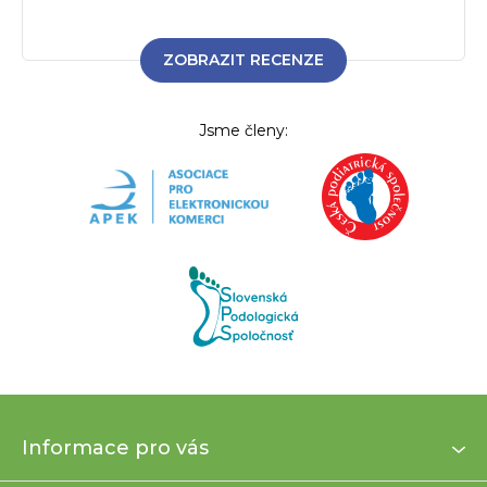
ZOBRAZIT RECENZE
Jsme členy:
Z
Informace pro vás
á
p