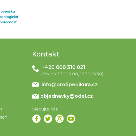
Kontakt
+420 608 310 021
info
@
profipedikura.cz
objednavky@odel.cz
em
ních