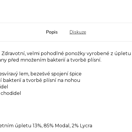
Popis
Diskuze
“
Zdravotní, velmi pohodlné ponožky vyrobené z úplet
rany před množením bakterií a tvorbě plísní.
víravý lem, bezešvé spojení špice
bakterií a tvorbě plísní na nohou
idel
chodidel
pletním úpletu 13%, 85% Modal, 2% Lycra