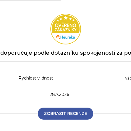
doporučuje podle dotazníku spokojenosti za po
+ Rychlost vlidnost
vš
Ho
Hodnocení obchodu je 5 z 5 hvězdiček.
|
28.7.2026
ZOBRAZIT RECENZE