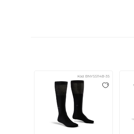
Kód:
BNYSS114B-35