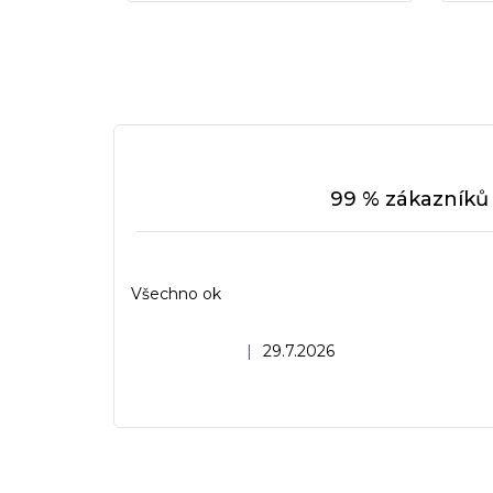
99 % zákazníků 
Všechno ok
Hodnocení obchodu je 5 z 5 hvězdiček.
|
29.7.2026