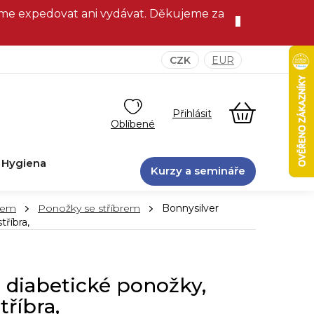
eme expedovat ani vydávat. Děkujeme za
CZK
EUR
NÁKUPNÍ
KOŠÍK
Hygiena
Kurzy a semináře
rem
Ponožky se stříbrem
Bonnysilver
tříbra,
 diabetické ponožky,
tříbra,