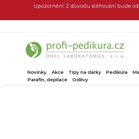
Přejít
Upozornění: Z důvodu stěhování bude od 
na
obsah
Novinky
Akce
Tipy na dárky
Pedikúra
Ma
Parafín, depilace
Oděvy