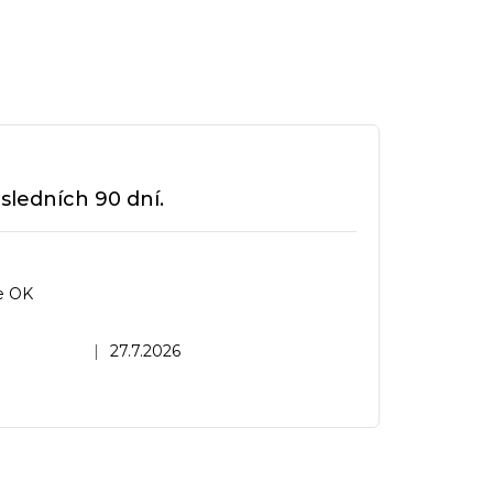
sledních 90 dní.
e OK
dnocení obchodu je 5 z 5 hvězdiček.
|
27.7.2026