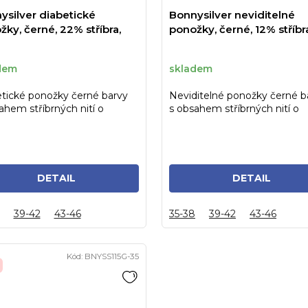
ysilver diabetické
Bonnysilver neviditelné
ky, černé, 22% stříbra,
ponožky, černé, 12% stříbr
dem
skladem
tické ponožky černé barvy
Neviditelné ponožky černé b
ahem stříbrných nití o
s obsahem stříbrných nití o
u 22%, vel. 43-46
obsahu 12%, vel. 43-46
DETAIL
DETAIL
39-42
43-46
35-38
39-42
43-46
Kód:
BNYSS115G-35