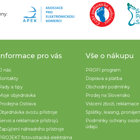
eny:
Informace pro vás
Vše o nákupu
O nás
PROFI program
Kontakty
Doprava a platba
Rady a tipy
Obchodní podmínky
Moje objednávka
Prodej na Slovensko
Prodejna Ostrava
Vrácení zboží, reklamace
Objednávka svozu přístroje
Splátky, leasing, pronáj
Servis a reklamace přístrojů
Podmínky ochrany osob
údajů
Zapůjčení náhradního přístroje
PROJEKT fotovoltaická elektrárna