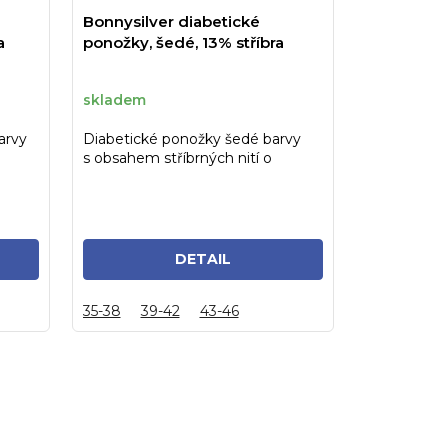
Bonnysilver diabetické
a
ponožky, šedé, 13% stříbra
skladem
arvy
Diabetické ponožky šedé barvy
s obsahem stříbrných nití o
obsahu 13%, vel. 43-46
DETAIL
35-38
39-42
43-46