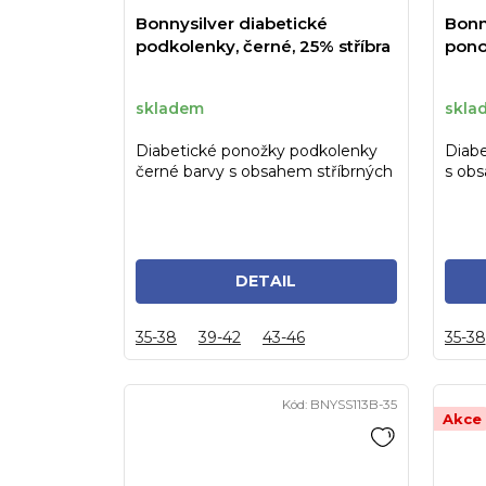
Bonnysilver diabetické
Bonn
podkolenky, černé, 25% stříbra
ponož
skladem
skla
Diabetické ponožky podkolenky
Diabe
černé barvy s obsahem stříbrných
s obs
nití o obsahu 25%
obsah
DETAIL
35-38
39-42
43-46
35-38
Kód:
BNYSS113B-35
Akce