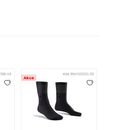
15B-43
Kód:
BNYSS112G-35
Akce