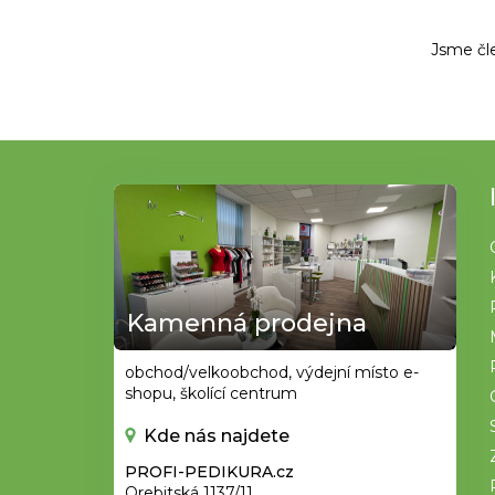
Jsme čl
Z
á
p
a
t
Kamenná prodejna
í
obchod/velkoobchod, výdejní místo e-
shopu, školící centrum
Kde nás najdete
PROFI-PEDIKURA.cz
Orebitská 1137/11