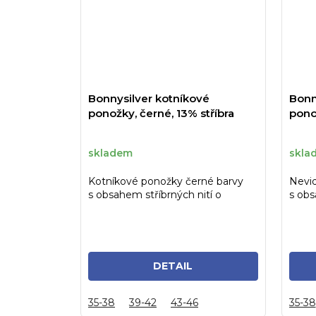
Bonnysilver kotníkové
Bonn
ponožky, černé, 13% stříbra
ponož
skladem
skla
Kotníkové ponožky černé barvy
Nevid
s obsahem stříbrných nití o
s obs
obsahu 13%, vel. 43-46
obsah
DETAIL
35-38
39-42
43-46
35-38