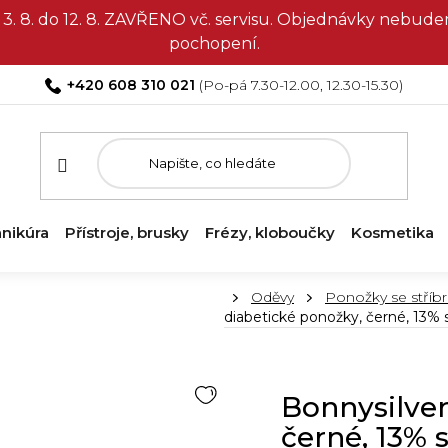
3. 8. do 12. 8. ZAVŘENO vč. servisu. Objednávky nebud
pochopení.
+420 608 310 021
nikúra
Přístroje, brusky
Frézy, kloboučky
Kosmetika
Domů
Oděvy
Ponožky se stříb
diabetické ponožky, černé, 13% s
Bonnysilver
černé, 13% s