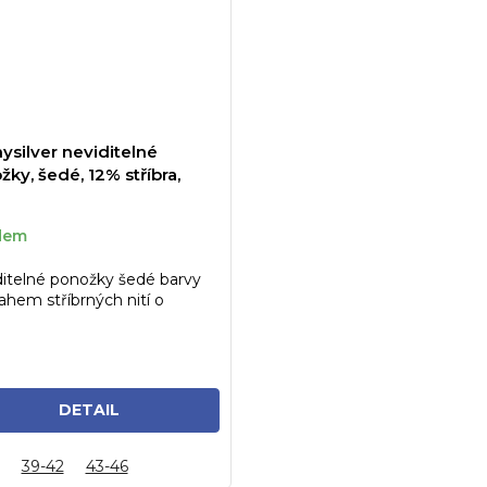
ysilver neviditelné
ky, šedé, 12% stříbra,
dem
itelné ponožky šedé barvy
ahem stříbrných nití o
u 12%, vel. 43-46
DETAIL
39-42
43-46