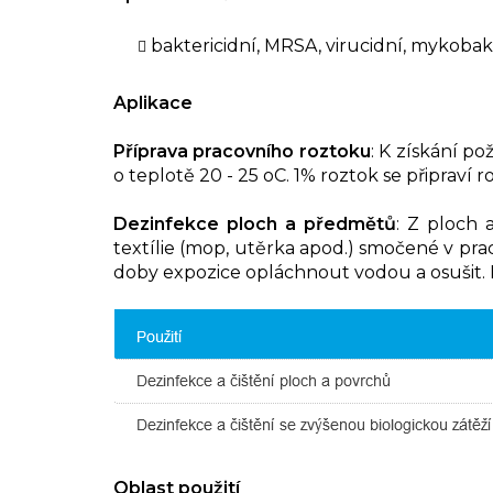
baktericidní, MRSA, virucidní, mykobakt
Aplikace
Příprava pracovního roztoku
: K získání 
o teplotě 20 - 25 oC. 1% roztok se připraví
Dezinfekce ploch a předmětů
: Z ploch
textílie (mop, utěrka apod.) smočené v pr
doby expozice opláchnout vodou a osušit. P
Oblast použití