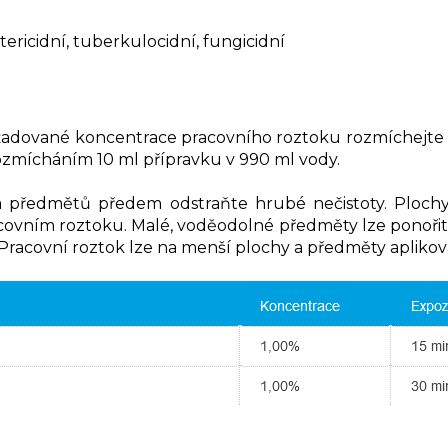
ericidní, tuberkulocidní, fungicidní
požadované koncentrace pracovního roztoku rozmíchejte
 rozmícháním 10 ml přípravku v 990 ml vody.
 a předmětů předem odstraňte hrubé nečistoty. Ploc
acovním roztoku. Malé, voděodolné předměty lze ponoři
racovní roztok lze na menší plochy a předměty aplikova