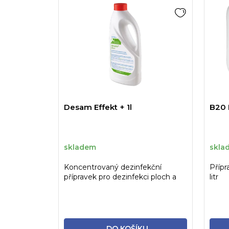
Desam Effekt + 1l
B20 
skladem
skla
Koncentrovaný dezinfekční
Přípr
přípravek pro dezinfekci ploch a
litr
povrchů zdravotnických...
DO KOŠÍKU