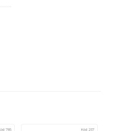
ód:
785
Kód:
257