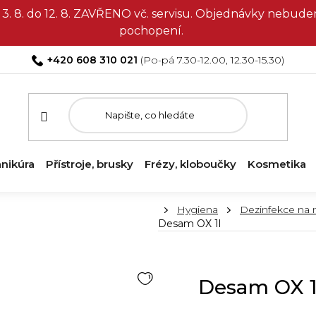
3. 8. do 12. 8. ZAVŘENO vč. servisu. Objednávky nebud
pochopení.
+420 608 310 021
nikúra
Přístroje, brusky
Frézy, kloboučky
Kosmetika
Domů
Hygiena
Dezinfekce na n
Desam OX 1l
Desam OX 1