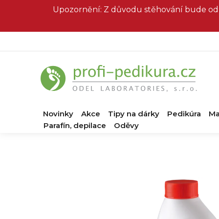
Přejít
Upozornění: Z důvodu stěhování bude od 
na
obsah
Novinky
Akce
Tipy na dárky
Pedikúra
Ma
Parafín, depilace
Oděvy