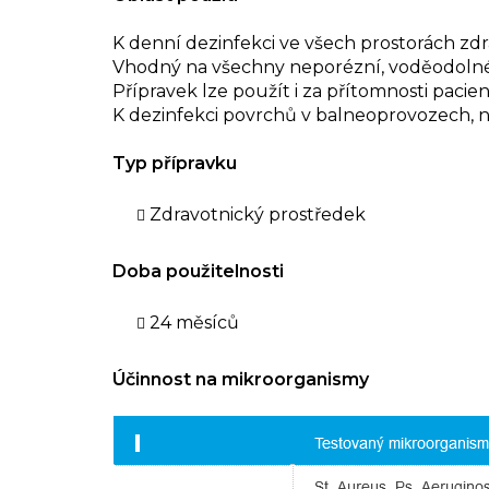
K denní dezinfekci ve všech prostorách zdr
Vhodný na všechny neporézní, voděodolné
Přípravek lze použít i za přítomnosti paci
K dezinfekci povrchů v balneoprovozech, n
Typ přípravku
Zdravotnický prostředek
Doba použitelnosti
24 měsíců
Účinnost na mikroorganismy