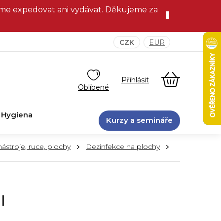
eme expedovat ani vydávat. Děkujeme za
CZK
EUR
NÁKUPNÍ
KOŠÍK
Hygiena
Kurzy a semináře
ástroje, ruce, plochy
Dezinfekce na plochy
l