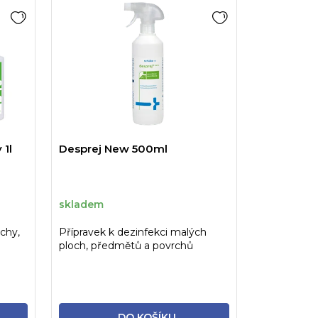
 1l
Desprej New 500ml
skladem
chy,
Přípravek k dezinfekci malých
ploch, předmětů a povrchů
postřikem.
DO KOŠÍKU