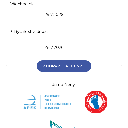
Všechno ok
Hodnocení obchodu je 5 z 5 hvězdiček.
|
29.7.2026
+ Rychlost vlidnost
Hodnocení obchodu je 5 z 5 hvězdiček.
|
28.7.2026
ZOBRAZIT RECENZE
Jsme členy: