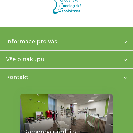
Z
Informace pro vás
á
p
a
Vše o nákupu
t
í
Kontakt
Kamenná prodejna