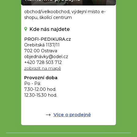
obchod/velkoobchod, výdejní místo e-
shopu, školící centrum
Kde nás najdete
PROFI-PEDIKURA.cz
Orebitská 1137/11
702 00 Ostrava
objednávky@odel.cz
+420 728 503 712
zobrazit na mapě
Provozní doba
Po - Pá:
7.30-12.00 hod.
12.30-15.30 hod.
Více o prodejně