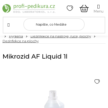
Přejít
na
obsah
NÁKUPNÍ
KOŠÍK
Domů
Hygiena
Dezinfekce na nástroje, ruce, plochy
Dezinfekce na plochy
Mikrozid AF Liquid 1l