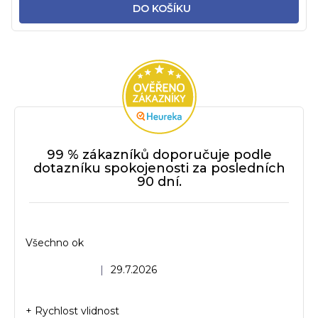
DO KOŠÍKU
99 % zákazníků doporučuje podle
dotazníku spokojenosti za posledních
90 dní.
Všechno ok
Hodnocení obchodu je 5 z 5 hvězdiček.
|
29.7.2026
+ Rychlost vlidnost