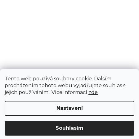
Tento web používá soubory cookie. Dalším
procházením tohoto webu vyjadřujete souhlas s
jejich používáním.. Více informací
zde
.
Nastavení
Upozornění: Z důvodu stěhování bude od 3. 8. do 12. 8. ZAVŘENO vč.
Souhlasím
servisu. Objednávky nebudeme expedovat ani vydávat. Děkujeme za
pochopení.