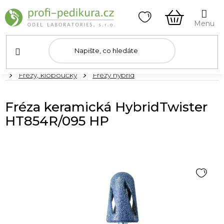
Přejít
na
obsah
NÁKUPNÍ
KOŠÍK
Domů
Frézy, kloboučky
Frézy hybrid
Fréza keramická HybridTwister
HT854R/095 HP