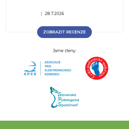
Hodnocení obchodu je 5 z 5 hvězdiček.
|
28.7.2026
ZOBRAZIT RECENZE
Jsme členy: