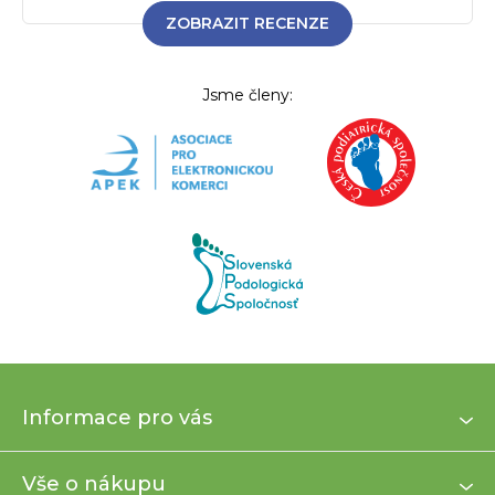
ZOBRAZIT RECENZE
Jsme členy:
Z
Informace pro vás
á
p
a
Vše o nákupu