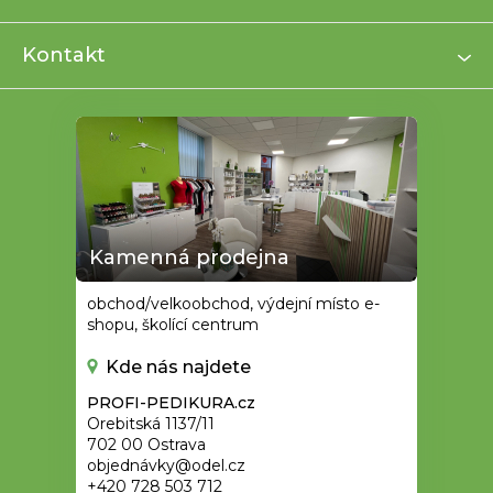
t
í
Kontakt
Kamenná prodejna
obchod/velkoobchod, výdejní místo e-
shopu, školící centrum
Kde nás najdete
PROFI-PEDIKURA.cz
Orebitská 1137/11
702 00 Ostrava
objednávky@odel.cz
+420 728 503 712