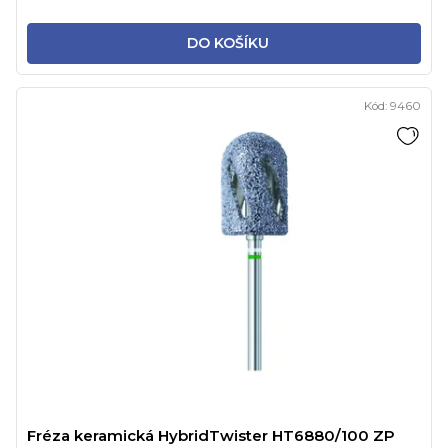
DO KOŠÍKU
Kód:
9460
Fréza keramická HybridTwister HT6880/100 ZP