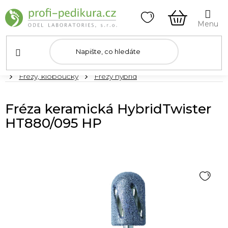
Přejít
na
obsah
NÁKUPNÍ
KOŠÍK
Domů
Frézy, kloboučky
Frézy hybrid
Fréza keramická HybridTwister
HT880/095 HP