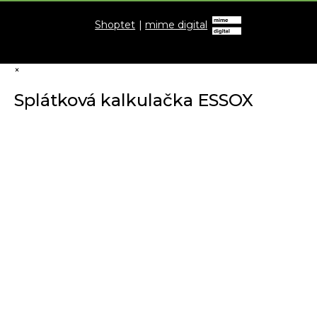
Shoptet
|
mime digital
×
Splátková kalkulačka ESSOX