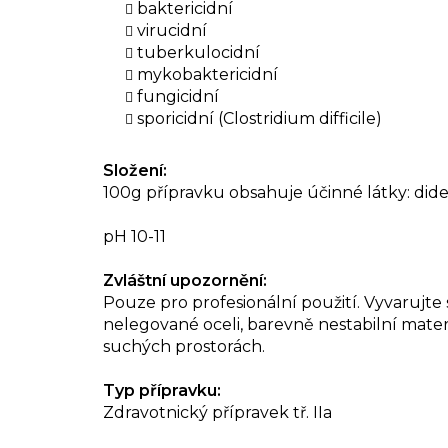
baktericidní
virucidní
tuberkulocidní
mykobaktericidní
fungicidní
sporicidní (Clostridium difficile)
Složení:
100g přípravku obsahuje účinné látky: di
pH 10-11
Zvláštní upozornění:
Pouze pro profesionální použití. Vyvarujt
nelegované oceli, barevně nestabilní mater
suchých prostorách.
Typ přípravku:
Zdravotnický přípravek tř. IIa