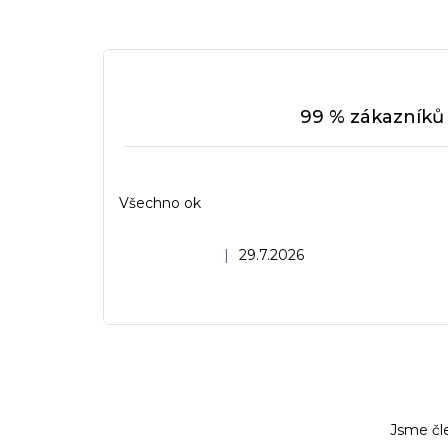
99 % zákazníků 
Všechno ok
Hodnocení obchodu je 5 z 5 hvězdiček.
|
29.7.2026
Jsme čl