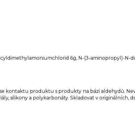
decyldimethylamoniumchlorid 6g, N-(3-aminopropyl)-N-d
e se kontaktu produktu s produkty na bázi aldehydů. N
iály, silikony a polykarbonáty. Skladovat v originálních