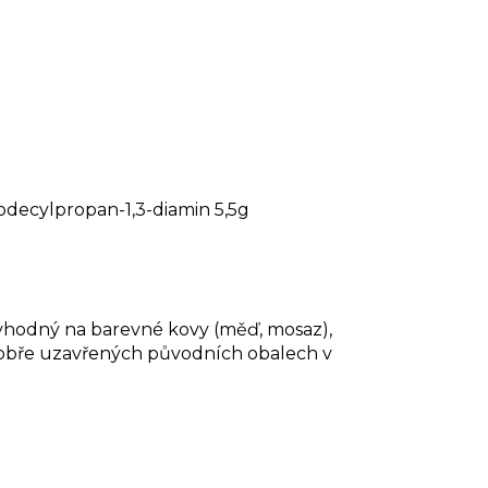
odecylpropan-1,3-diamin 5,5g
evhodný na barevné kovy (měď, mosaz),
, dobře uzavřených původních obalech v