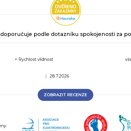
doporučuje podle dotazníku spokojenosti za po
+ Rychlost vlidnost
vš
Ho
Hodnocení obchodu je 5 z 5 hvězdiček.
|
28.7.2026
ZOBRAZIT RECENZE
eny: