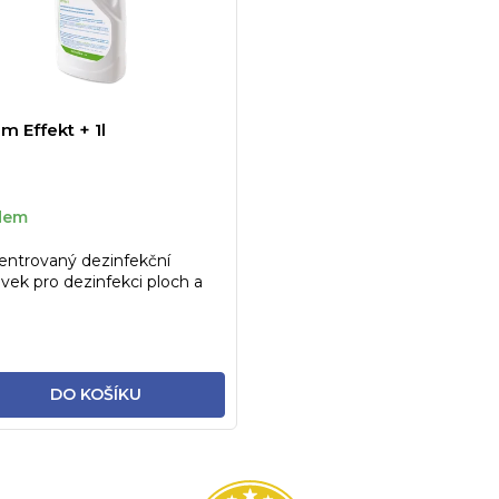
m Effekt + 1l
dem
ntrovaný dezinfekční
avek pro dezinfekci ploch a
hů zdravotnických...
DO KOŠÍKU