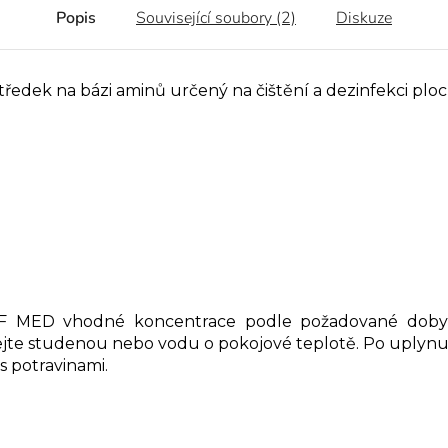
Popis
Související soubory (2)
Diskuze
ředek na bázi aminů určený na čištění a dezinfekci ploc
F MED vhodné koncentrace podle požadované doby e
žívejte studenou nebo vodu o pokojové teplotě. Po uply
s potravinami.