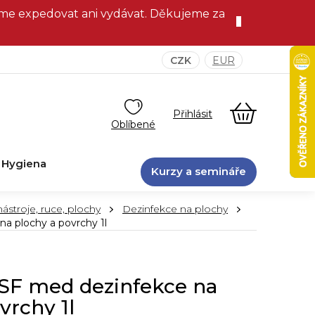
eme expedovat ani vydávat. Děkujeme za
CZK
EUR
NÁKUPNÍ
KOŠÍK
Hygiena
Kurzy a semináře
ástroje, ruce, plochy
Dezinfekce na plochy
 plochy a povrchy 1l
F med dezinfekce na
vrchy 1l