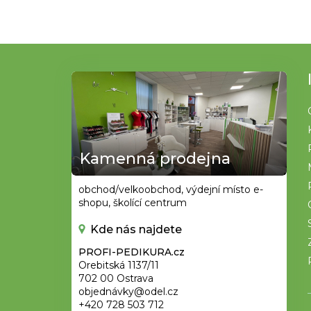
Z
á
p
a
t
Kamenná prodejna
í
obchod/velkoobchod, výdejní místo e-
shopu, školící centrum
Kde nás najdete
PROFI-PEDIKURA.cz
Orebitská 1137/11
702 00 Ostrava
objednávky@odel.cz
+420 728 503 712