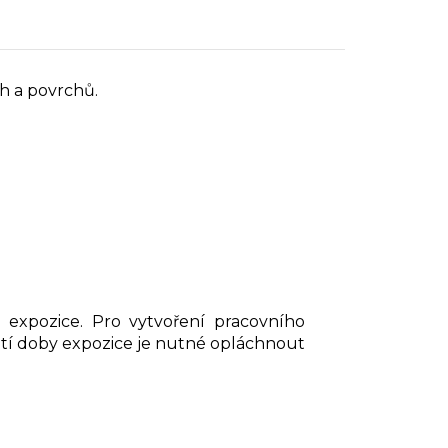
h a povrchů.
xpozice. Pro vytvoření pracovního
nutí doby expozice je nutné opláchnout