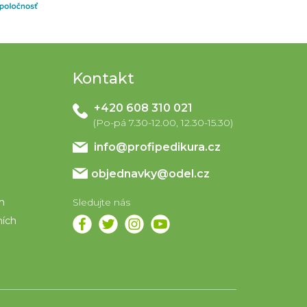
Kontakt
+420 608 310 021
info
@
profipedikura.cz
objednavky@odel.cz
em
ních