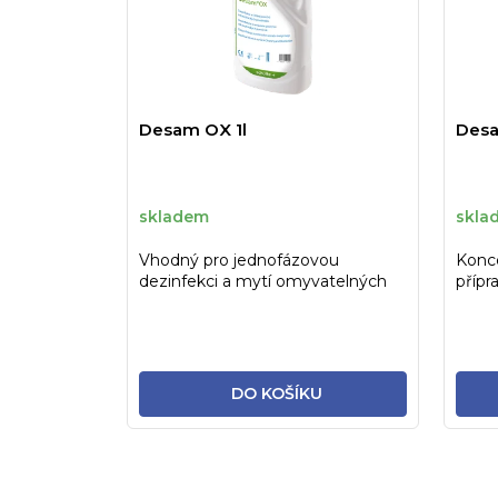
Desam OX 1l
Desa
skladem
skla
Vhodný pro jednofázovou
Konce
dezinfekci a mytí omyvatelných
přípr
ploch a předmětů ve
povrc
zdravotnictví.
DO KOŠÍKU