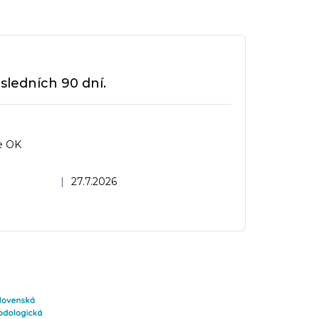
sledních 90 dní.
e OK
dnocení obchodu je 5 z 5 hvězdiček.
|
27.7.2026