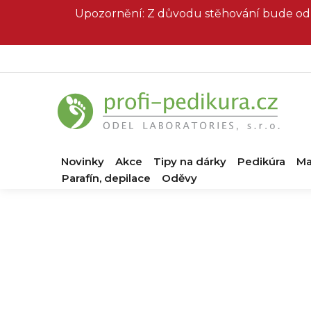
Přejít
Upozornění: Z důvodu stěhování bude od 
na
obsah
Novinky
Akce
Tipy na dárky
Pedikúra
Ma
Parafín, depilace
Oděvy