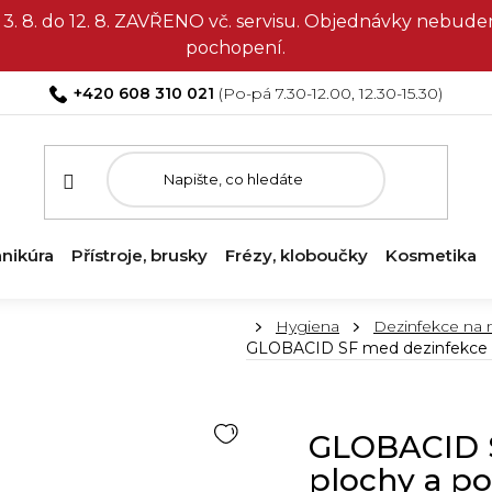
3. 8. do 12. 8. ZAVŘENO vč. servisu. Objednávky nebud
pochopení.
+420 608 310 021
nikúra
Přístroje, brusky
Frézy, kloboučky
Kosmetika
Domů
Hygiena
Dezinfekce na n
GLOBACID SF med dezinfekce na
GLOBACID S
plochy a po