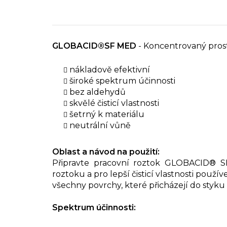
GLOBACID®SF MED
-
Koncentrovaný prost
nákladově efektivní
široké spektrum účinnosti
bez aldehydů
skvělé čisticí vlastnosti
šetrný k materiálu
neutrální vůně
Oblast a návod na použití:
Připravte pracovní roztok GLOBACID® S
roztoku a pro lepší čisticí vlastnosti pou
všechny povrchy, které přicházejí do styku 
Spektrum účinnosti: