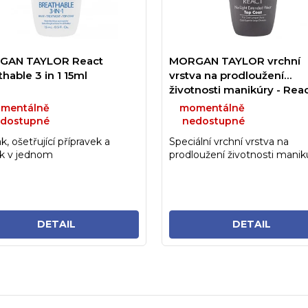
GAN TAYLOR React
MORGAN TAYLOR vrchní
hable 3 in 1 15ml
vrstva na prodloužení
životnosti manikúry - Rea
Top Coat 15ml
mentálně
momentálně
dostupné
nedostupné
k, ošetřující přípravek a
Speciální vrchní vrstva na
k v jednom
prodloužení životnosti manik
DETAIL
DETAIL