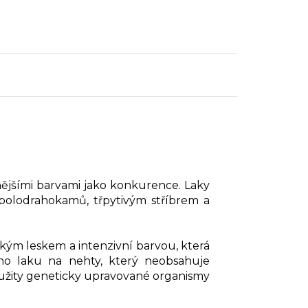
znějšími barvami jako konkurence. Laky
 polodrahokamů, třpytivým stříbrem a
kým leskem a intenzivní barvou, která
ího laku na nehty, který neobsahuje
použity geneticky upravované organismy