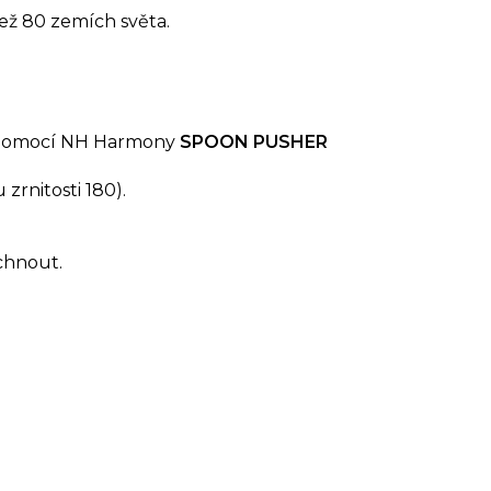
ež 80 zemích světa.
y pomocí NH Harmony
SPOON PUSHER
zrnitosti 180).
chnout.