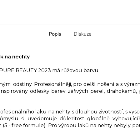
Popis
Diskuze
k na nechty
ce PURE BEAUTY 2023 má růžovou barvu.
mi odstíny. Profesionálněji, pro delší nošení a s výra
inspirovány odlesky barev zářivých perel, drahokamů,
fesionálního laku na nehty s dlouhou životností, s vyso
růmyslu si uvědomuje důležitost globálně vyhovujíc
n (5 - free formule). Pro výrobu laků na nehty nebyly 