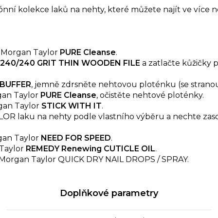
ní kolekce laků na nehty, které můžete najít ve více n
m Morgan Taylor
PURE Cleanse
.
240/240 GRIT THIN WOODEN FILE
a zatlačte kůžičk
 BUFFER
, jemně zdrsněte nehtovou ploténku (se stranou 
an Taylor
PURE Cleanse
, očistěte nehtové ploténky.
gan Taylor
STICK WITH IT
.
R laku na nehty podle vlastního výběru a nechte zas
gan Taylor
NEED FOR SPEED
.
Taylor
REMEDY Renewing CUTICLE OIL
.
e Morgan Taylor QUICK DRY NAIL DROPS / SPRAY.
Doplňkové parametry