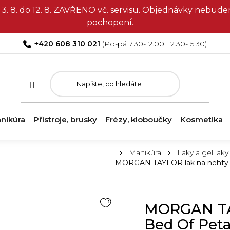
3. 8. do 12. 8. ZAVŘENO vč. servisu. Objednávky nebud
pochopení.
+420 608 310 021
nikúra
Přístroje, brusky
Frézy, kloboučky
Kosmetika
Domů
Manikúra
Laky a gel laky
MORGAN TAYLOR lak na nehty -
MORGAN TAY
Bed Of Peta