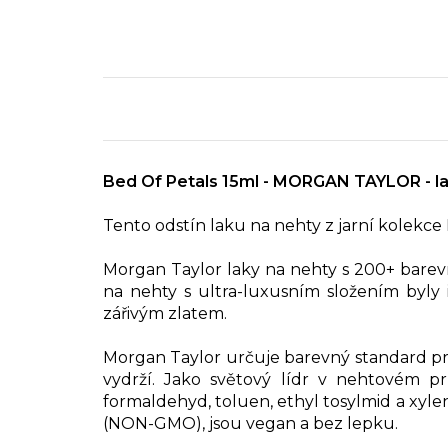
Bed Of Petals 15ml - MORGAN TAYLOR - la
Tento odstín laku na nehty z jarní kolek
Morgan Taylor laky na nehty s 200+ barevný
na nehty s ultra-luxusním složením byly 
zářivým zlatem.
Morgan Taylor určuje barevný standard pro
vydrží. Jako světový lídr v nehtovém p
formaldehyd, toluen, ethyl tosylmid a xyle
(NON-GMO), jsou vegan a bez lepku.