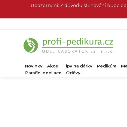
Přejít
Upozornění: Z důvodu stěhování bude od 
na
obsah
Novinky
Akce
Tipy na dárky
Pedikúra
Ma
Parafín, depilace
Oděvy