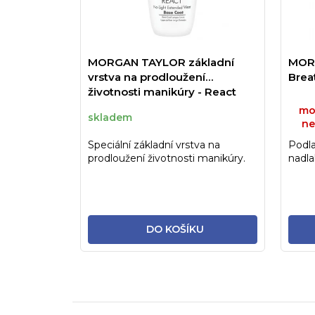
MORGAN TAYLOR základní
MOR
vrstva na prodloužení
Breat
životnosti manikúry - React
Base Coat 15ml
mo
skladem
ne
Speciální základní vrstva na
Podla
prodloužení životnosti manikúry.
nadla
DO KOŠÍKU