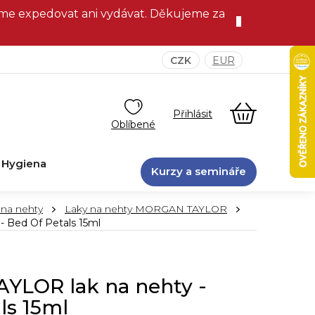
eme expedovat ani vydávat. Děkujeme za
CZK
EUR
NÁKUPNÍ
KOŠÍK
Hygiena
Kurzy a semináře
 na nehty
Laky na nehty MORGAN TAYLOR
 Bed Of Petals 15ml
LOR lak na nehty -
ls 15ml