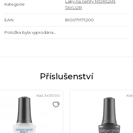
Laky na nehty MORGAN
Kategorie
TAYLOR
EAN
810079171200
Položka byla vyprodána…
Kód:
3413000
Kód