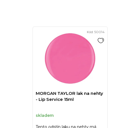
Kód:
50014
MORGAN TAYLOR lak na nehty
- Lip Service 15ml
skladem
Tento odstín laku na nehty má