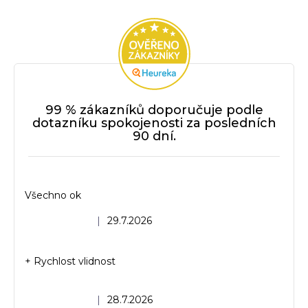
99 % zákazníků doporučuje podle
dotazníku spokojenosti za posledních
90 dní.
Všechno ok
Hodnocení obchodu je 5 z 5 hvězdiček.
|
29.7.2026
+ Rychlost vlidnost
Hodnocení obchodu je 5 z 5 hvězdiček.
|
28.7.2026