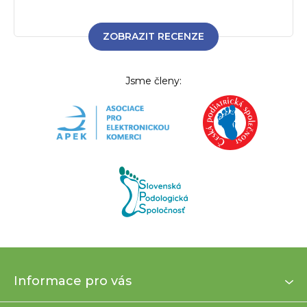
ZOBRAZIT RECENZE
Jsme členy:
Z
Informace pro vás
á
p