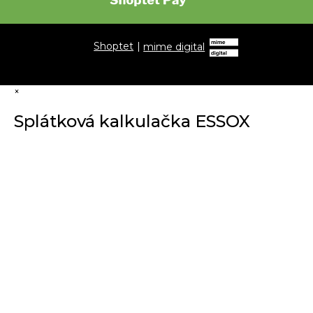
Shoptet
|
mime digital
×
Splátková kalkulačka ESSOX