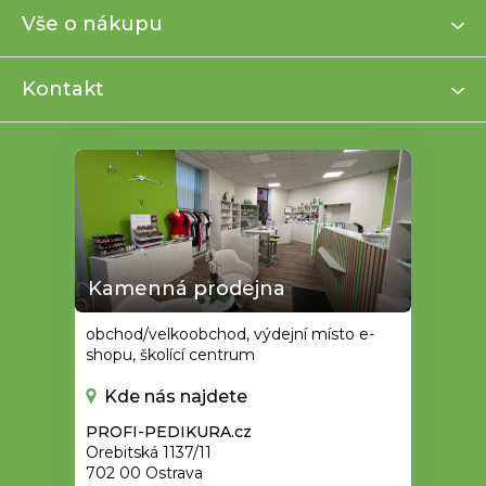
a
Vše o nákupu
t
í
Kontakt
Kamenná prodejna
obchod/velkoobchod, výdejní místo e-
shopu, školící centrum
Kde nás najdete
PROFI-PEDIKURA.cz
Orebitská 1137/11
702 00 Ostrava