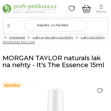
Přejít
na
obsah
NÁKUPNÍ
KOŠÍK
Domů
Manikúra
Laky a gel laky na nehty
Laky na nehty
MORGAN TAYLOR
MORGAN TAYLOR naturals lak
na nehty - It's The Essence 15ml
Novinka