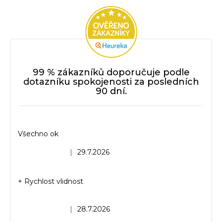
99 % zákazníků doporučuje podle
dotazníku spokojenosti za posledních
90 dní.
Všechno ok
Hodnocení obchodu je 5 z 5 hvězdiček.
|
29.7.2026
+ Rychlost vlidnost
Hodnocení obchodu je 5 z 5 hvězdiček.
|
28.7.2026