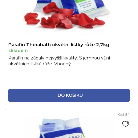
Parafín Therabath okvětní lístky růže 2,7kg
skladem
Parafín na zábaly nejvyšší kvality. S jemnou vůní
okvětních lístků růže. Vhodný...
DO KOŠÍKU
Kód:
84