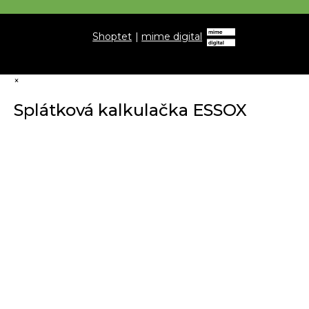
Shoptet
|
mime digital
×
Splátková kalkulačka ESSOX