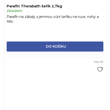
Parafín Therabath šeřík 2,7kg
skladem
Parafín na zábaly s jemnou vůní šeříku na ruce, nohy a
tělo.
DO KOŠÍKU
Kód:
83