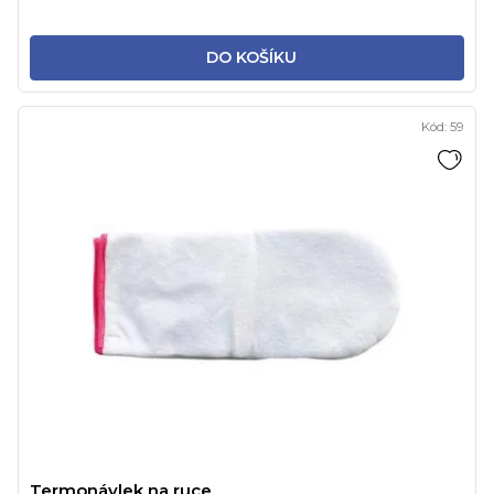
DO KOŠÍKU
Kód:
59
Termonávlek na ruce