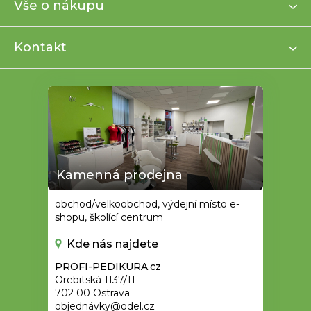
a
Vše o nákupu
t
í
Kontakt
Kamenná prodejna
obchod/velkoobchod, výdejní místo e-
shopu, školící centrum
Kde nás najdete
PROFI-PEDIKURA.cz
Orebitská 1137/11
702 00 Ostrava
objednávky@odel.cz