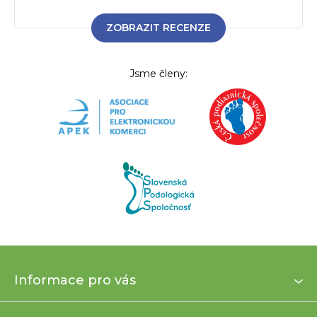
ZOBRAZIT RECENZE
Jsme členy:
Z
Informace pro vás
á
p