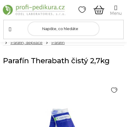
Přejít
na
obsah
NÁKUPNÍ
KOŠÍK
Domů
Parafín, depilace
Parafín
Parafín Therabath čistý 2,7kg