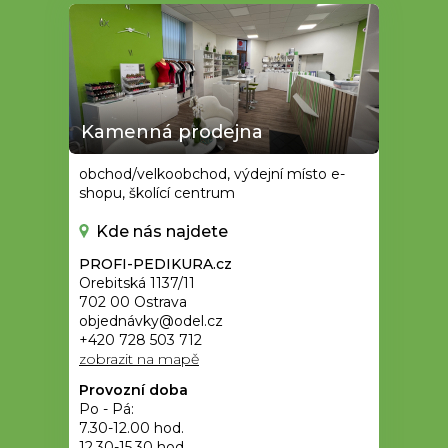
Kamenná prodejna
obchod/velkoobchod, výdejní místo e-
shopu, školící centrum
Kde nás najdete
PROFI-PEDIKURA.cz
Orebitská 1137/11
702 00 Ostrava
objednávky@odel.cz
+420 728 503 712
zobrazit na mapě
Provozní doba
Po - Pá:
7.30-12.00 hod.
12.30-15.30 hod.