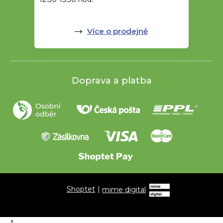
Více o prodejně
Doprava a platba
Shoptet
|
mime digital
×