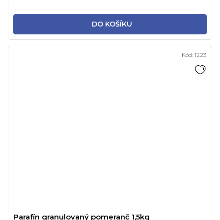
DO KOŠÍKU
Kód:
1223
Parafín granulovaný pomeranč 1,5kg