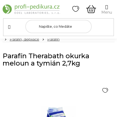
Přejít
na
obsah
NÁKUPNÍ
KOŠÍK
Domů
Parafín, depilace
Parafín
Parafín Therabath okurka
meloun a tymián 2,7kg