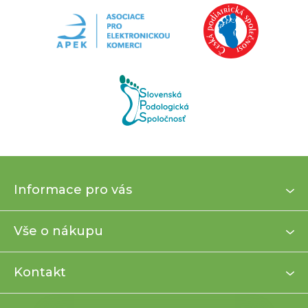
Z
Informace pro vás
á
p
a
Vše o nákupu
t
í
Kontakt