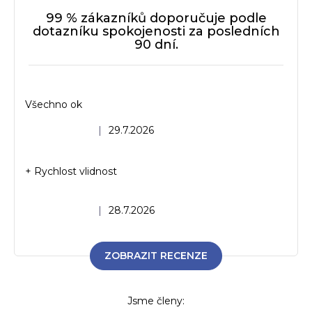
99 % zákazníků doporučuje podle
dotazníku spokojenosti za posledních
90 dní.
Všechno ok
Hodnocení obchodu je 5 z 5 hvězdiček.
|
29.7.2026
+ Rychlost vlidnost
Hodnocení obchodu je 5 z 5 hvězdiček.
|
28.7.2026
ZOBRAZIT RECENZE
Jsme členy: