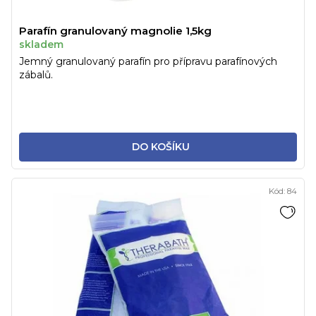
Parafín granulovaný magnolie 1,5kg
skladem
Jemný granulovaný parafín pro přípravu parafínových
zábalů.
DO KOŠÍKU
Kód:
84