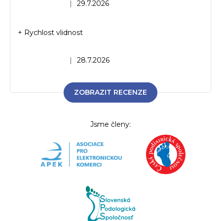
Hodnocení obchodu je 5 z 5 hvězdiček.
|
29.7.2026
+ Rychlost vlidnost
Hodnocení obchodu je 5 z 5 hvězdiček.
|
28.7.2026
ZOBRAZIT RECENZE
Jsme členy: