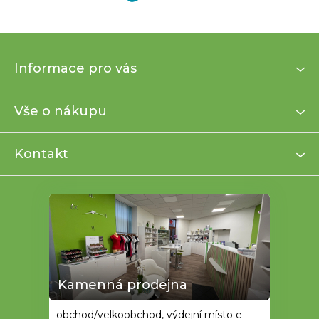
Z
Informace pro vás
á
p
a
Vše o nákupu
t
í
Kontakt
Kamenná prodejna
obchod/velkoobchod, výdejní místo e-