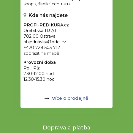
shopu, školící centrum
Kde nás najdete
PROFI-PEDIKURA.cz
Orebitská 1137/11
702 00 Ostrava
objednávky@odel.cz
+420 728 503 712
zobrazit na mapě
Provozní doba
Po - Pá:
7.30-12.00 hod.
12.30-15.30 hod.
Více o prodejně
Doprava a platba