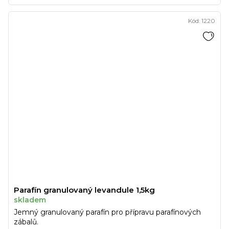
Kód:
1220
Parafín granulovaný levandule 1,5kg
skladem
Jemný granulovaný parafín pro přípravu parafínových
zábalů.