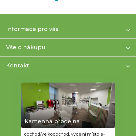
Z
Informace pro vás
á
p
a
Vše o nákupu
t
í
Kontakt
Kamenná prodejna
obchod/velkoobchod, výdejní místo e-