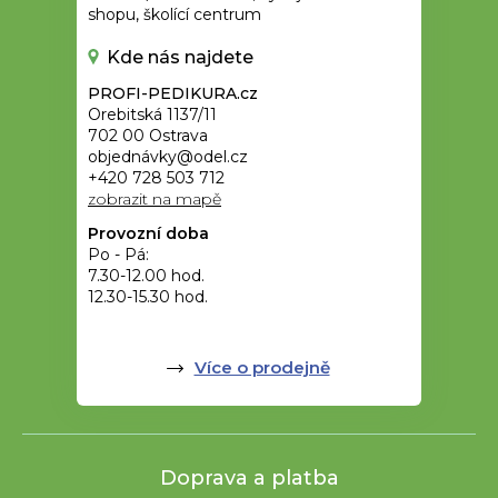
shopu, školící centrum
Kde nás najdete
PROFI-PEDIKURA.cz
Orebitská 1137/11
702 00 Ostrava
objednávky@odel.cz
+420 728 503 712
zobrazit na mapě
Provozní doba
Po - Pá:
7.30-12.00 hod.
12.30-15.30 hod.
Více o prodejně
Doprava a platba