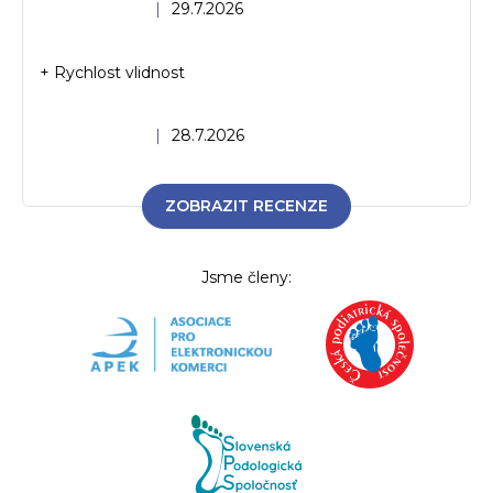
Hodnocení obchodu je 5 z 5 hvězdiček.
|
29.7.2026
+ Rychlost vlidnost
Hodnocení obchodu je 5 z 5 hvězdiček.
|
28.7.2026
ZOBRAZIT RECENZE
Jsme členy: