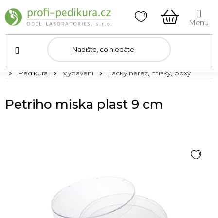
Přejít
na
obsah
NÁKUPNÍ
KOŠÍK
Domů
Pedikúra
Vybavení
Tácky nerez, misky, boxy
Petriho miska plast 9 cm