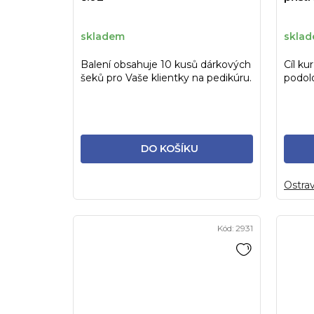
skladem
skla
Balení obsahuje 10 kusů dárkových
Cíl ku
šeků pro Vaše klientky na pedikúru.
podol
odsává
DO KOŠÍKU
Ostra
Kód:
2931