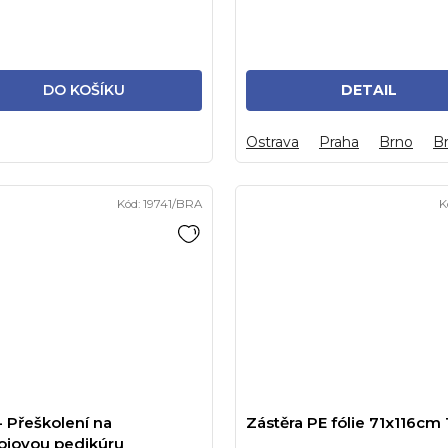
pomocí několika...
DO KOŠÍKU
DETAIL
Ostrava
Praha
Brno
Br
Kód:
19741/BRA
K
 na
Zástěra PE fólie 71x116cm
rojovou pedikúru