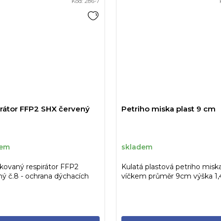
Kód:
286-7
rátor FFP2 SHX červený
Petriho miska plast 9 cm
dem
skladem
ikovaný respirátor FFP2
Kulatá plastová petriho misk
ý č.8 - ochrana dýchacích
víčkem průměr 9cm výška 1
řed viry vč. COVID-19.