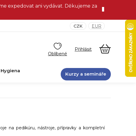
eme expedovat ani vydávat. Děkujeme za
CZK
EUR
NÁKUPNÍ
KOŠÍK
Hygiena
Kurzy a semináře
e na pedikúru, nástroje, přípravky a kompletní