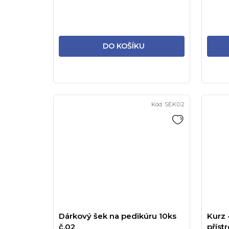
Stainless - nerezová...
DO KOŠÍKU
Kód:
SEK02
Dárkový šek na pedikúru 10ks
Kurz - Přeškolení
č.02
příst