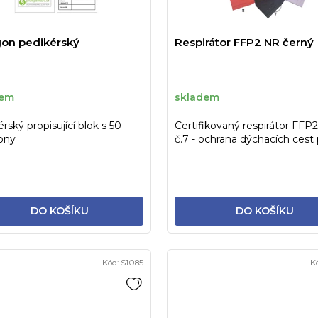
on pedikérský
Respirátor FFP2 NR černý
dem
skladem
rský propisující blok s 50
Certifikovaný respirátor FFP
ony
č.7 - ochrana dýchacích cest
viry vč. COVID-19.
DO KOŠÍKU
DO KOŠÍKU
Kód:
S1085
K