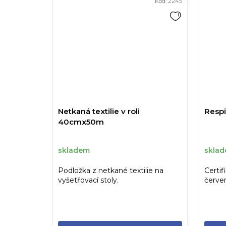
Kód:
2245
Netkaná textilie v roli
Respi
40cmx50m
skladem
skla
Podložka z netkané textilie na
Certif
vyšetřovací stoly.
červen
cest p