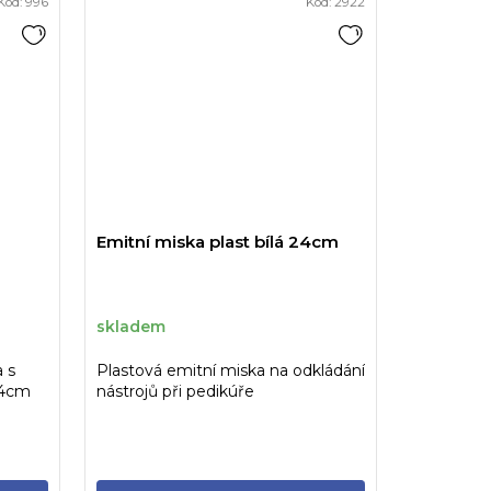
Kód:
996
Kód:
2922
Emitní miska plast bílá 24cm
skladem
a s
Plastová emitní miska na odkládání
,4cm
nástrojů při pedikúře