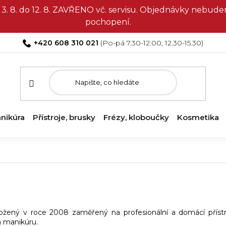
3. 8. do 12. 8. ZAVŘENO vč. servisu. Objednávky nebud
pochopení.
+420 608 310 021
nikúra
Přístroje, brusky
Frézy, kloboučky
Kosmetika
žený v roce 2008 zaměřený na profesionální a domácí přístroj
a manikúru.