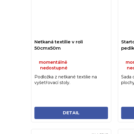
Netkaná textilie v roli
Start
50cmx50m
pedik
momentálně
mom
nedostupné
ne
Podložka z netkané textilie na
Sada 
vyšetřovací stoly.
plochy
pokožk
DETAIL