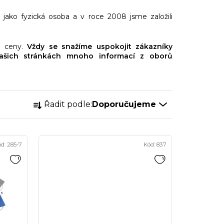
 jako fyzická osoba a v roce 2008 jsme založili
né ceny.
Vždy se snažíme uspokojit zákazníky
našich stránkách mnoho informací z oborů
Ř
Řadit podle:
Doporučujeme
a
z
e
ód:
285-7
Kód:
837
n
í
p
r
o