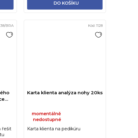
DO KOŠÍKU
738/BRA
Kód:
1128
lého
Karta klienta analýza nohy 20ks
ce
MBIped
momentálně
nedostupné
 řešit
Karta klienta na pedikúru
tu