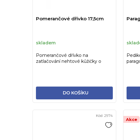
r
o
d
Pomerančové dřívko 17,5cm
Parag
u
k
skladem
skla
t
Pomerančové dřívko na
Pediké
ů
zatlačování nehtové kůžičky o
parag
délce 17,5 cm. Prodej po 1 kuse.
DO KOŠÍKU
Kód:
2974
Akce