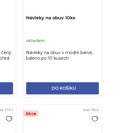
d
u
Návleky na obuv 10ks
k
t
ů
skladem
2 čený
Návleky na obuv v modré barvě,
 před
baleno po 10 kusech
DO KOŠÍKU
ód:
376-1
Kód:
1643
Akce