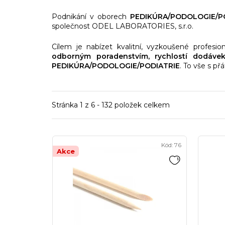
Podnikání v oborech
PEDIKÚRA/PODOLOGIE/P
společnost ODEL LABORATORIES, s.r.o.
Cílem je nabízet kvalitní, vyzkoušené profesi
odborným poradenstvím, rychlostí dodáve
PEDIKÚRA/PODOLOGIE/PODIATRIE
. To vše s p
Stránka
1
z
6
-
132
položek celkem
V
Kód:
76
ý
Akce
p
i
s
p