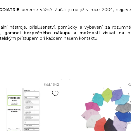
ODIATRIE
bereme vážně. Začali jsme již v roce 2004, nejprve
onální nástroje, příslušenství, pomůcky a vybavení za rozum
k, garancí bezpečného nákupu a možností získat na 
řátelským přístupem při každém našem kontaktu.
Kód:
1642
K