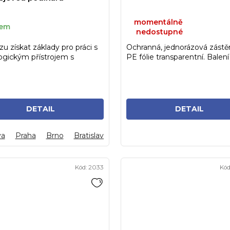
momentálně
dem
nedostupné
rzu získat základy pro práci s
Ochranná, jednorázová zástěr
ogickým přístrojem s
PE fólie transparentní. Balení
ním a naučit se...
obsahuje 100 kusů.
DETAIL
DETAIL
va
Praha
Brno
Bratislava
Kód:
2033
Kód