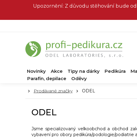
Přejít
Upozornění: Z důvodu stěhování bude od 
na
obsah
Novinky
Akce
Tipy na dárky
Pedikúra
Ma
Parafín, depilace
Oděvy
Domů
Prodávané značky
ODEL
ODEL
Jsme specializovaný velkoobchod a obchod zalo
vybavení pro obory pedikúra/podologie/podiatrie 