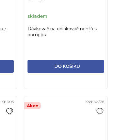
skladem
a z
Dávkovač na odlakovač nehtů s
pumpou.
DO KOŠÍKU
:
SEK05
Kód:
S2728
Akce