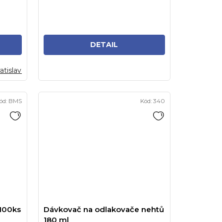
DETAIL
atislava
ód:
BMS
Kód:
340
 100ks
Dávkovač na odlakovače nehtů
180 ml