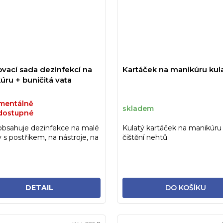
ovací sada dezinfekcí na
Kartáček na manikúru kul
úru + buničitá vata
entálně
skladem
dostupné
obsahuje dezinfekce na malé
Kulatý kartáček na manikúru 
 s postřikem, na nástroje, na
čištění nehtů.
u a...
DETAIL
DO KOŠÍKU