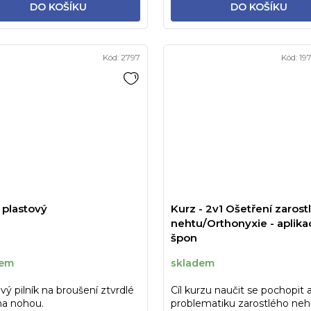
DO KOŠÍKU
DO KOŠÍKU
Kód:
2797
Kód:
19
k plastový
Kurz - 2v1 Ošetření zarost
nehtu/Orthonyxie - aplika
špon
PODOSTRIPE/podofix/CO
dem
skladem
vý pilník na broušení ztvrdlé
Cíl kurzu naučit se pochopit a
na nohou.
problematiku zarostlého neh