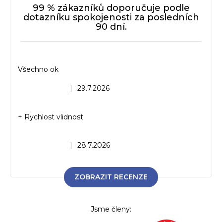
99 % zákazníků doporučuje podle
dotazníku spokojenosti za posledních
90 dní.
Všechno ok
Hodnocení obchodu je 5 z 5 hvězdiček.
|
29.7.2026
+ Rychlost vlidnost
Hodnocení obchodu je 5 z 5 hvězdiček.
|
28.7.2026
ZOBRAZIT RECENZE
Jsme členy: