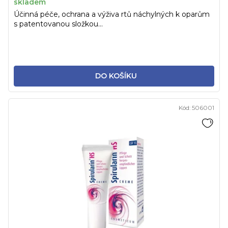
skladem
Účinná péče, ochrana a výživa rtů náchylných k oparům
s patentovanou složkou...
DO KOŠÍKU
Kód:
506001