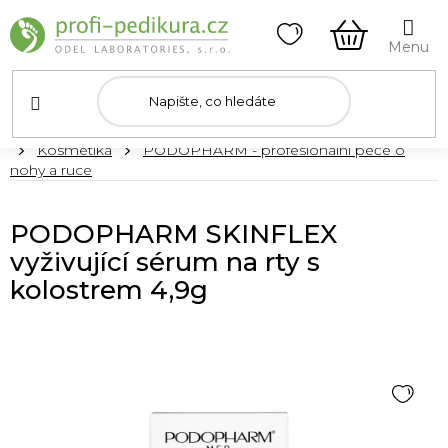
Přejít
na
obsah
NÁKUPNÍ
KOŠÍK
Domů
Kosmetika
PODOPHARM - profesionální péče o
nohy a ruce
PODOPHARM SKINFLEX
vyživující sérum na rty s
kolostrem 4,9g