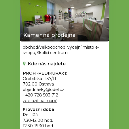
Kamenná prodejna
obchod/velkoobchod, výdejní místo e-
shopu, školící centrum
Kde nás najdete
PROFI-PEDIKURA.cz
Orebitská 1137/11
702 00 Ostrava
objednávky@odel.cz
+420 728 503 712
zobrazit na mapě
Provozní doba
Po - Pá:
7.30-12.00 hod.
12.30-15.30 hod.