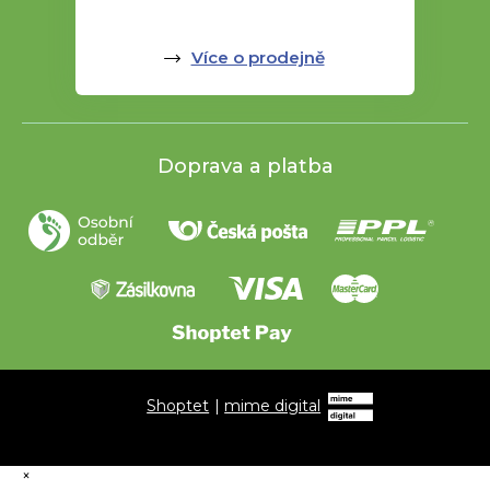
Více o prodejně
Doprava a platba
Shoptet
|
mime digital
×