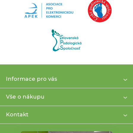
Z
Informace pro vás
á
p
a
Vše o nákupu
t
í
Kontakt