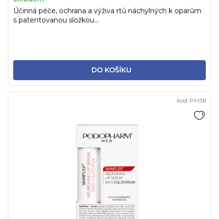
Účinná péče, ochrana a výživa rtů náchylných k oparům
s patentovanou složkou...
DO KOŠÍKU
Kód:
PM38