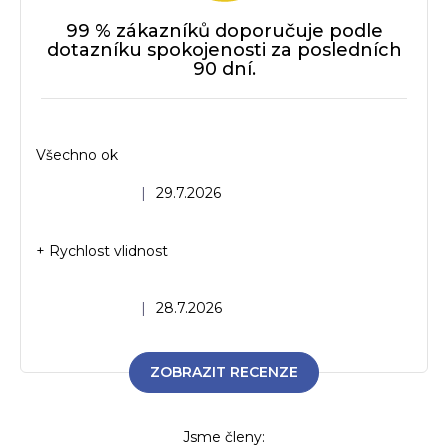
99 % zákazníků doporučuje podle
dotazníku spokojenosti za posledních
90 dní.
Všechno ok
Hodnocení obchodu je 5 z 5 hvězdiček.
|
29.7.2026
+ Rychlost vlidnost
Hodnocení obchodu je 5 z 5 hvězdiček.
|
28.7.2026
ZOBRAZIT RECENZE
Jsme členy: