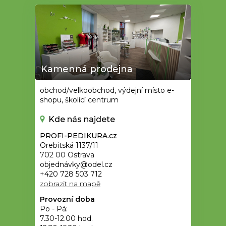
Kamenná prodejna
obchod/velkoobchod, výdejní místo e-
shopu, školící centrum
Kde nás najdete
PROFI-PEDIKURA.cz
Orebitská 1137/11
702 00 Ostrava
objednávky@odel.cz
+420 728 503 712
zobrazit na mapě
Provozní doba
Po - Pá:
7.30-12.00 hod.