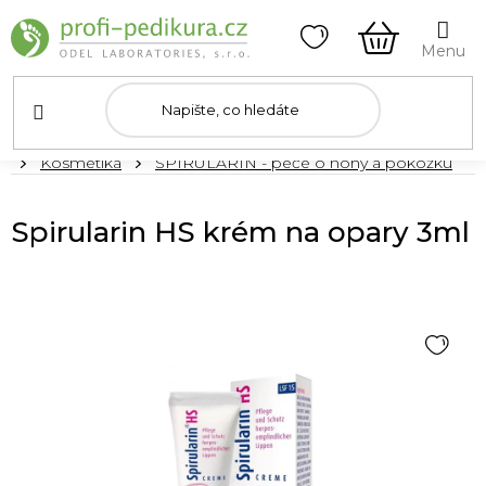
Přejít
na
obsah
NÁKUPNÍ
KOŠÍK
Domů
Kosmetika
SPIRULARIN - péče o nohy a pokožku
Spirularin HS krém na opary 3ml