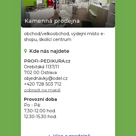
Kamenná prodejna
obchod/velkoobchod, výdejní místo e-
shopu, školící centrum
Kde nás najdete
PROFI-PEDIKURA.cz
Orebitská 1137/11
702 00 Ostrava
objednávky@odel.cz
+420 728 503 712
zobrazit na mapě
Provozní doba
Po - Pá:
7.30-12.00 hod.
12.30-15.30 hod.
Více o prodejně