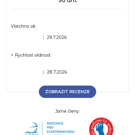
90 dní.
Všechno ok
Hodnocení obchodu je 5 z 5 hvězdiček.
|
29.7.2026
+ Rychlost vlidnost
Hodnocení obchodu je 5 z 5 hvězdiček.
|
28.7.2026
ZOBRAZIT RECENZE
Jsme členy: