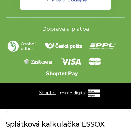
Doprava a platba
Shoptet
|
mime digital
×
Splátková kalkulačka ESSOX