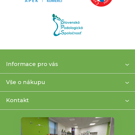
Z
Informace pro vás
á
p
a
Vše o nákupu
t
í
Kontakt