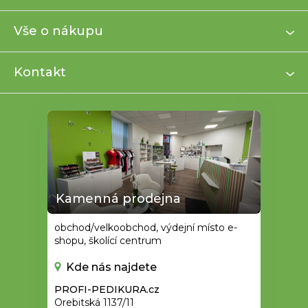
p
a
Vše o nákupu
t
í
Kontakt
Kamenná prodejna
obchod/velkoobchod, výdejní místo e-
shopu, školící centrum
Kde nás najdete
PROFI-PEDIKURA.cz
Orebitská 1137/11