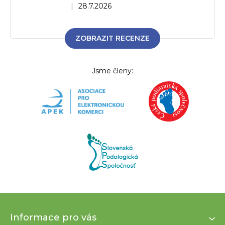
Hodnocení obchodu je 5 z 5 hvězdiček.
|
28.7.2026
ZOBRAZIT RECENZE
Jsme členy:
Z
Informace pro vás
á