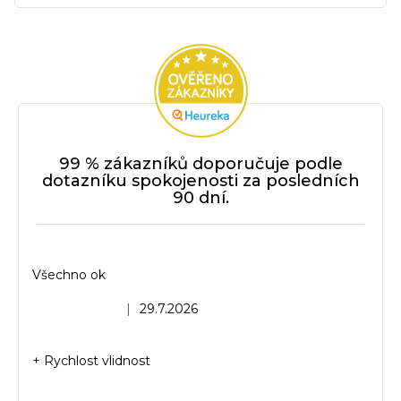
99 % zákazníků doporučuje podle
dotazníku spokojenosti za posledních
90 dní.
Všechno ok
Hodnocení obchodu je 5 z 5 hvězdiček.
|
29.7.2026
+ Rychlost vlidnost