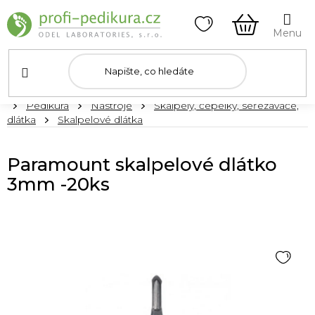
Přejít
na
obsah
NÁKUPNÍ
KOŠÍK
Domů
Pedikúra
Nástroje
Skalpely, čepelky, seřezávače,
dlátka
Skalpelové dlátka
Paramount skalpelové dlátko
3mm -20ks