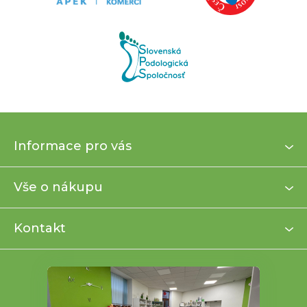
Z
Informace pro vás
á
p
a
Vše o nákupu
t
í
Kontakt