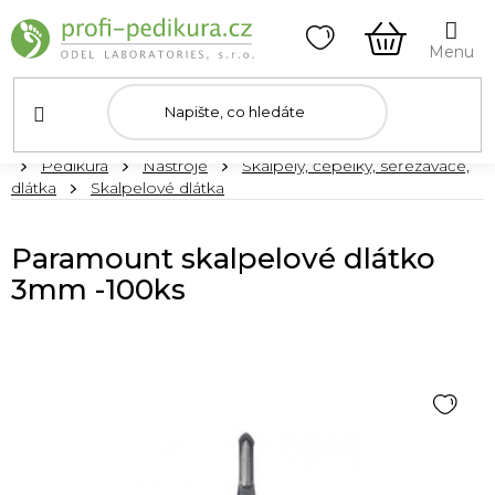
Přejít
na
obsah
NÁKUPNÍ
KOŠÍK
Domů
Pedikúra
Nástroje
Skalpely, čepelky, seřezávače,
dlátka
Skalpelové dlátka
Paramount skalpelové dlátko
3mm -100ks