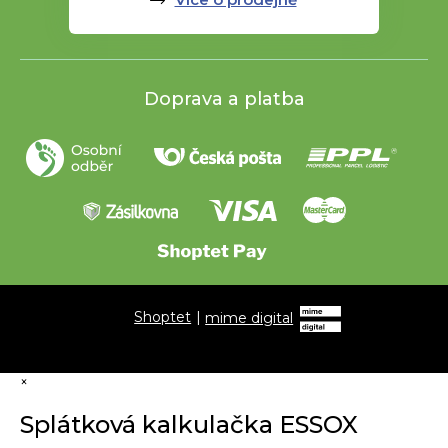
Doprava a platba
Shoptet
|
mime digital
×
Splátková kalkulačka ESSOX