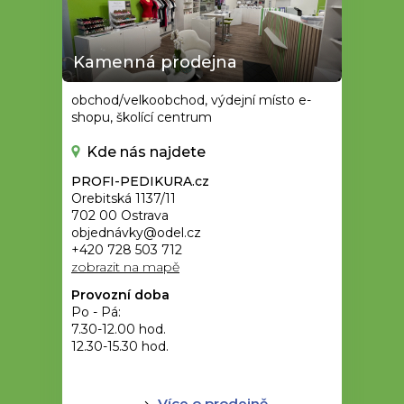
Kamenná prodejna
obchod/velkoobchod, výdejní místo e-
shopu, školící centrum
Kde nás najdete
PROFI-PEDIKURA.cz
Orebitská 1137/11
702 00 Ostrava
objednávky@odel.cz
+420 728 503 712
zobrazit na mapě
Provozní doba
Po - Pá:
7.30-12.00 hod.
12.30-15.30 hod.
Více o prodejně