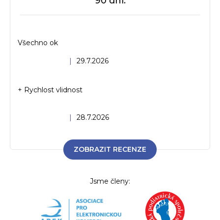
90 dní.
Všechno ok
Hodnocení obchodu je 5 z 5 hvězdiček.
|
29.7.2026
+ Rychlost vlidnost
Hodnocení obchodu je 5 z 5 hvězdiček.
|
28.7.2026
ZOBRAZIT RECENZE
Jsme členy: