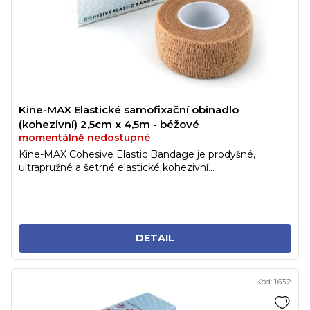
d
k
u
t
k
ů
t
ů
Kine-MAX Elastické samofixační obinadlo
(kohezivní) 2,5cm x 4,5m - béžové
momentálně nedostupné
Kine-MAX Cohesive Elastic Bandage je prodyšné,
ultrapružné a šetrné elastické kohezivní...
DETAIL
Kód:
1632