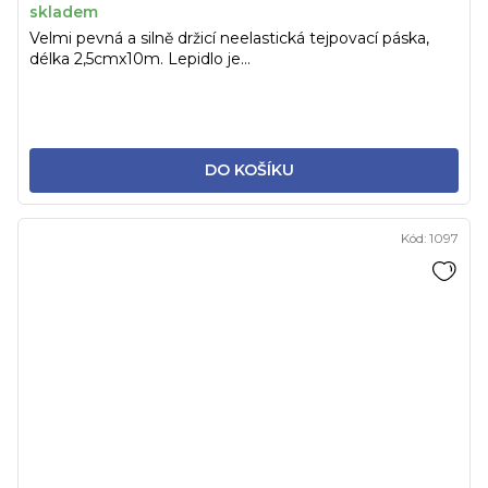
skladem
Velmi pevná a silně držicí neelastická tejpovací páska,
délka 2,5cmx10m. Lepidlo je...
DO KOŠÍKU
Kód:
1097