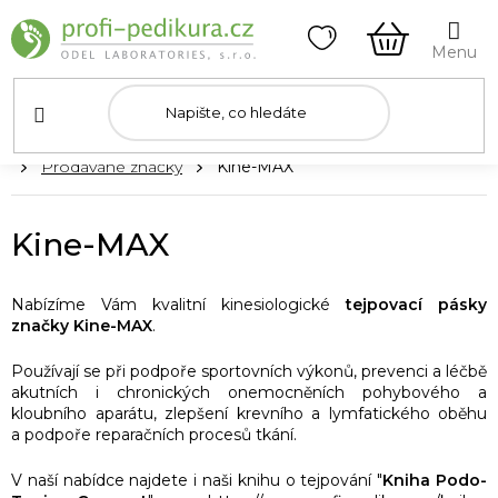
Přejít
na
obsah
NÁKUPNÍ
KOŠÍK
Domů
Prodávané značky
Kine-MAX
Kine-MAX
Nabízíme Vám kvalitní kinesiologické
tejpovací pásky
značky Kine-MAX
.
Používají se při podpoře sportovních výkonů, prevenci a léčbě
akutních i chronických onemocněních pohybového a
kloubního aparátu, zlepšení krevního a lymfatického oběhu
a podpoře reparačních procesů tkání.
V naší nabídce najdete i naši knihu o tejpování "
Kniha Podo-