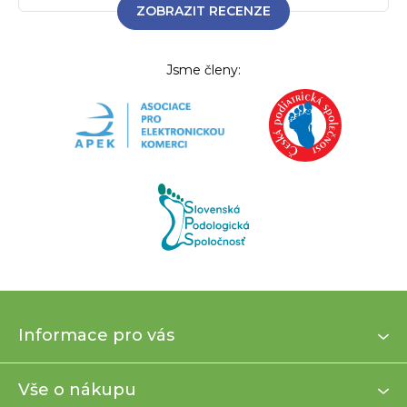
ZOBRAZIT RECENZE
Jsme členy:
Z
Informace pro vás
á
p
a
Vše o nákupu