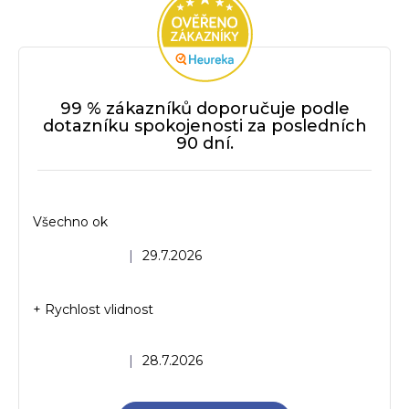
d
a
c
í
p
r
99 % zákazníků doporučuje podle
v
dotazníku spokojenosti za posledních
90 dní.
k
y
v
ý
Všechno ok
p
i
Hodnocení obchodu je 5 z 5 hvězdiček.
|
29.7.2026
s
u
+ Rychlost vlidnost
Hodnocení obchodu je 5 z 5 hvězdiček.
|
28.7.2026