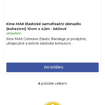
Kine-MAX Elastické samofixační obinadlo
(kohezivní) 10cm x 4,5m - béžové
skladem
Kine-MAX Cohesive Elastic Bandage je prodyšné,
ultrapružné a šetrné elastické kohezivní...
DO KOŠÍKU
4
položek celkem
O
v
l
á