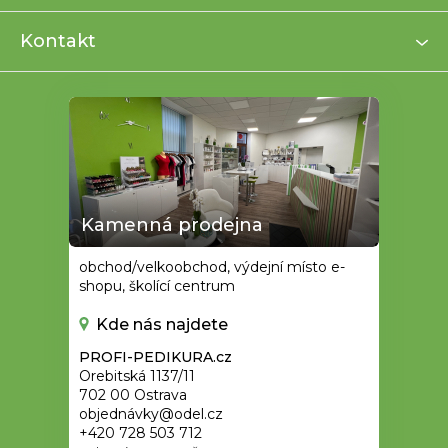
t
í
Kontakt
Kamenná prodejna
obchod/velkoobchod, výdejní místo e-
shopu, školící centrum
Kde nás najdete
PROFI-PEDIKURA.cz
Orebitská 1137/11
702 00 Ostrava
objednávky@odel.cz
+420 728 503 712