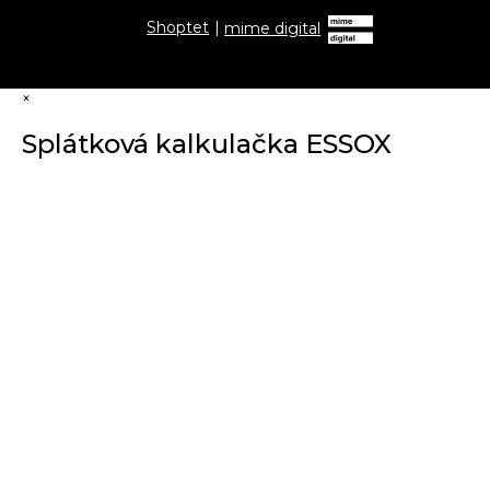
Shoptet
|
mime digital
×
Splátková kalkulačka ESSOX